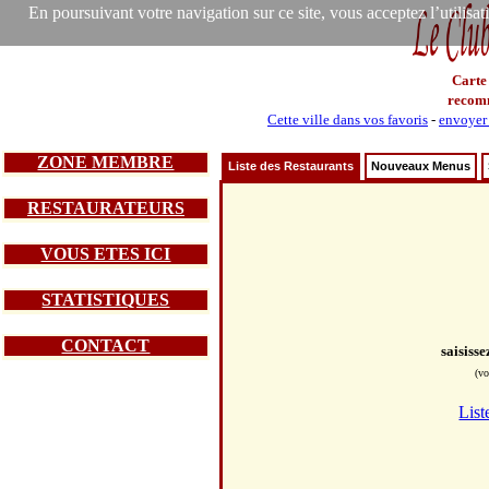
En poursuivant votre navigation sur ce site, vous acceptez l’utilisa
Carte
recom
Cette ville dans vos favoris
-
envoyer 
ZONE MEMBRE
Liste des Restaurants
Nouveaux Menus
RESTAURATEURS
VOUS ETES ICI
STATISTIQUES
CONTACT
saisiss
(vo
List