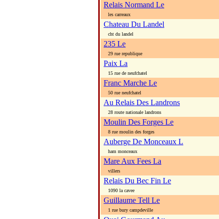
Relais Normand Le
les carreaux
Chateau Du Landel
cht du landel
235 Le
29 rue republique
Paix La
15 rue de neufchatel
Franc Marche Le
50 rue neufchatel
Au Relais Des Landrons
28 route nationale landrons
Moulin Des Forges Le
8 rue moulin des forges
Auberge De Monceaux L
ham monceaux
Mare Aux Fees La
villers
Relais Du Bec Fin Le
1090 la cavee
Guillaume Tell Le
1 rue bury campdeville