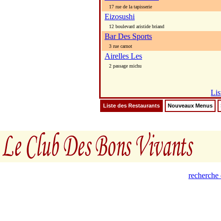
17 rue de la tapisserie
Eizosushi
12 boulevard aristide briand
Bar Des Sports
3 rue carnot
Airelles Les
2 passage michu
Lis
Liste des Restaurants
Nouveaux Menus
recherche 