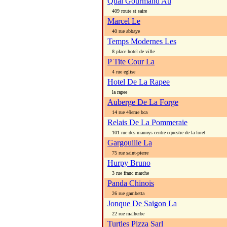
Quai Gourmand Au
409 route st saire
Marcel Le
40 rue abbaye
Temps Modernes Les
8 place hotel de ville
P Tite Cour La
4 rue eglise
Hotel De La Rapee
la rapee
Auberge De La Forge
14 rue 49eme bca
Relais De La Pommeraie
101 rue des maunys centre equestre de la foret
Gargouille La
75 rue saint-pierre
Hurpy Bruno
3 rue franc marche
Panda Chinois
26 rue gambetta
Jonque De Saigon La
22 rue malherbe
Turtles Pizza Sarl