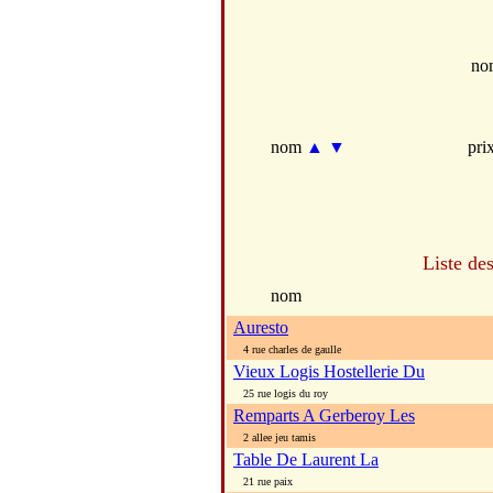
no
nom
▲
▼
pri
Liste de
nom
Auresto
4 rue charles de gaulle
Vieux Logis Hostellerie Du
25 rue logis du roy
Remparts A Gerberoy Les
2 allee jeu tamis
Table De Laurent La
21 rue paix