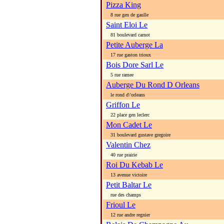
Pizza King
8 rue gen de gaulle
Saint Eloi Le
81 boulevard carnot
Petite Auberge La
17 rue gaston trioux
Bois Dore Sarl Le
5 rue ramee
Auberge Du Rond D Orleans
le rond d\'orleans
Griffon Le
22 place gen leclerc
Mon Cadet Le
31 boulevard gustave gregoire
Valentin Chez
40 rue prairie
Roi Du Kebab Le
13 avenue victoire
Petit Baltar Le
rue des champs
Frioul Le
12 rue andre regnier