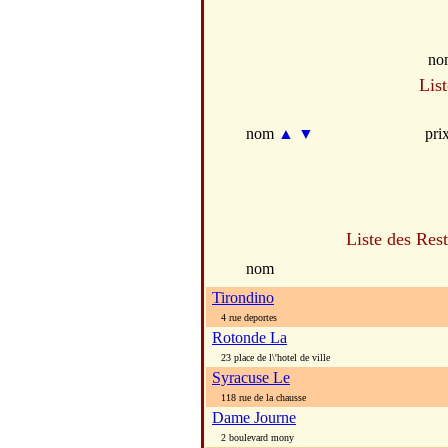
no
Lis
nom
▲
▼
pri
Liste des Res
nom
Tirondino
4 rue deportes
Rotonde La
23 place de l\'hotel de ville
Syracuse Le
118 rue de la chausse
Dame Journe
2 boulevard mony