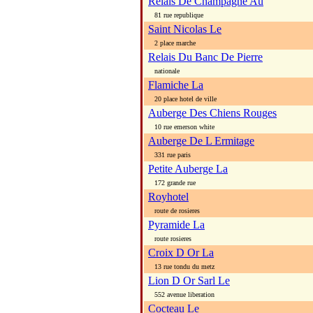
Relais De Champagne Au
81 rue republique
Saint Nicolas Le
2 place marche
Relais Du Banc De Pierre
nationale
Flamiche La
20 place hotel de ville
Auberge Des Chiens Rouges
10 rue emerson white
Auberge De L Ermitage
331 rue paris
Petite Auberge La
172 grande rue
Royhotel
route de rosieres
Pyramide La
route rosieres
Croix D Or La
13 rue tondu du metz
Lion D Or Sarl Le
552 avenue liberation
Cocteau Le