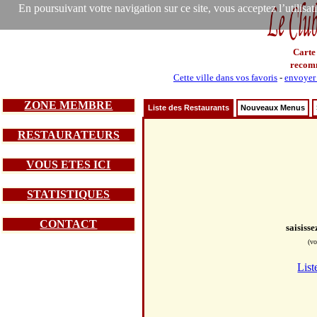
En poursuivant votre navigation sur ce site, vous acceptez l’utilisa
Carte
recom
Cette ville dans vos favoris
-
envoyer 
ZONE MEMBRE
Liste des Restaurants
Nouveaux Menus
RESTAURATEURS
VOUS ETES ICI
STATISTIQUES
CONTACT
saisiss
(vo
List