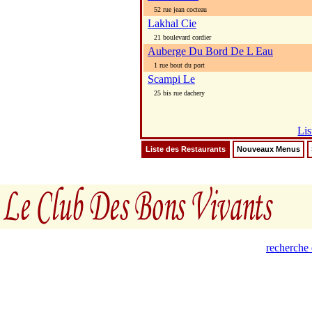
52 rue jean cocteau
Lakhal Cie
21 boulevard cordier
Auberge Du Bord De L Eau
1 rue bout du port
Scampi Le
25 bis rue dachery
Lis
Liste des Restaurants
Nouveaux Menus
recherche 