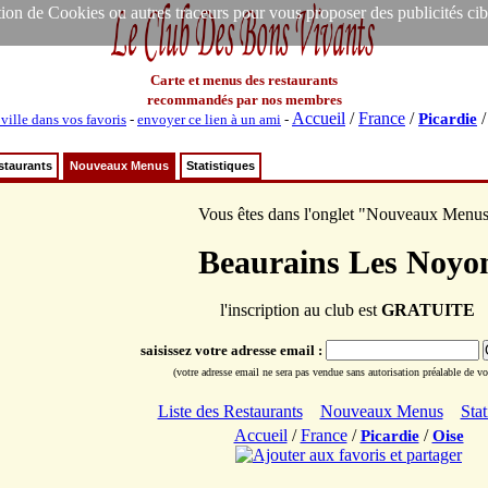
ion de Cookies ou autres traceurs pour vous proposer des publicités ciblée
Carte et menus des restaurants
recommandés par nos membres
Accueil
/
France
/
Picardie
 ville dans vos favoris
-
envoyer ce lien à un ami
-
staurants
Nouveaux Menus
Statistiques
Vous êtes dans l'onglet "Nouveaux Menu
Beaurains Les Noyo
l'inscription au club est
GRATUITE
saisissez votre adresse email :
(votre adresse email ne sera pas vendue sans autorisation préalable de vot
Liste des Restaurants
Nouveaux Menus
Stat
Accueil
/
France
/
/
Picardie
Oise