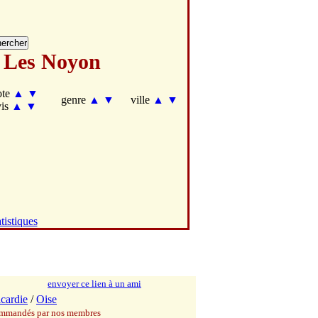
 Les Noyon
ote
▲
▼
genre
▲
▼
ville
▲
▼
vis
▲
▼
tistiques
envoyer ce lien à un ami
icardie
/
Oise
commandés par nos membres