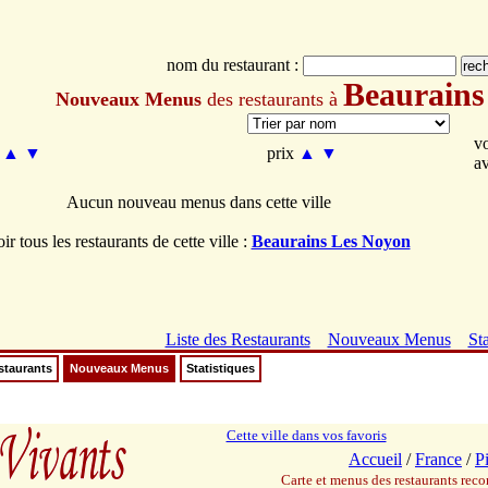
nom du restaurant :
Beaurains
Nouveaux Menus
des restaurants à
v
m
▲
▼
prix
▲
▼
a
Aucun nouveau menus dans cette ville
oir tous les restaurants de cette ville :
Beaurains Les Noyon
Liste des Restaurants
Nouveaux Menus
Sta
staurants
Nouveaux Menus
Statistiques
Cette ville dans vos favoris
Accueil
/
France
/
P
Carte et menus des restaurants re