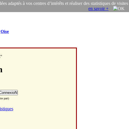
s adaptés à vos centres d’intérêts et réaliser des statistiques de visites
en savoir +
/
Oise
s"
n
re part)
istiques