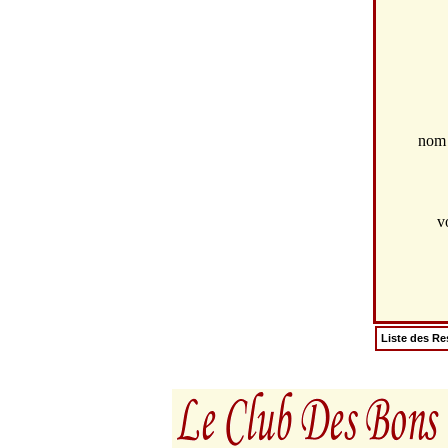
no
v
Liste des Re