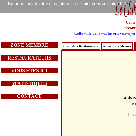
En poursuivant votre navigation sur ce site, vous acceptez l’utilisa
Carte
recom
Cette ville dans vos favoris
-
envoyer 
ZONE MEMBRE
Liste des Restaurants
Nouveaux Menus
RESTAURATEURS
VOUS ETES ICI
STATISTIQUES
CONTACT
saisiss
(vo
List