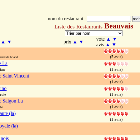
nom du restaurant :
Beauvais
Liste des Restaurants
vote
▲
▼
m
▲
▼
prix
▲
▼
avis
▲
▼
(5 avis)
ristide briand
e La
(1 avis)
erre
e Saint Vincent
(1 avis)
uno
(1 avis)
rche
e Saigon La
(1 avis)
be
ute (la)
(1 avis)
yale (la)
s
nois