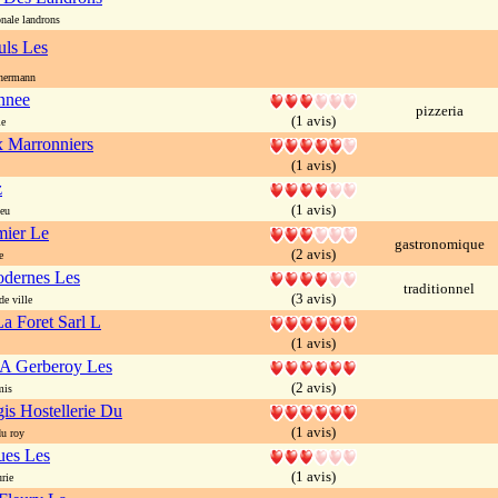
nale landrons
uls Les
hermann
nnee
pizzeria
(1 avis)
le
 Marronniers
(1 avis)
z
(1 avis)
eu
mier Le
gastronomique
(2 avis)
e
dernes Les
traditionnel
(3 avis)
e ville
a Foret Sarl L
(1 avis)
 A Gerberoy Les
(2 avis)
mis
is Hostellerie Du
(1 avis)
u roy
ues Les
(1 avis)
rie