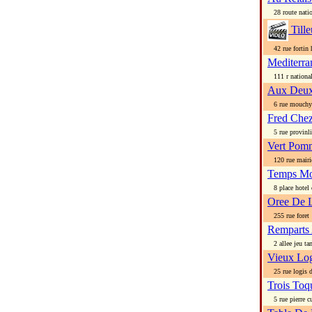
28 route natio
Tille
42 rue fortin 
Mediterra
111 r nationa
Aux Deux
6 rue mouchy
Fred Che
5 rue provinli
Vert Pom
120 rue mairi
Temps Mo
8 place hotel d
Oree De L
255 rue foret
Remparts
2 allee jeu ta
Vieux Log
25 rue logis d
Trois Toq
5 rue pierre cu