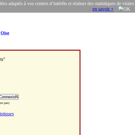
s adaptés à vos centres d’intérêts et réaliser des statistiques de visites
en savoir +
/
Oise
ts"
re part)
istiques