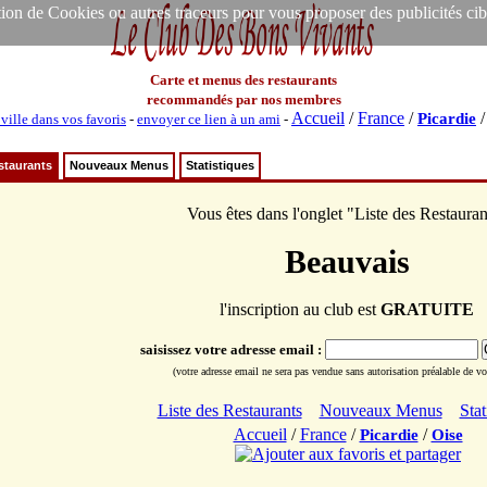
ion de Cookies ou autres traceurs pour vous proposer des publicités ciblée
Carte et menus des restaurants
recommandés par nos membres
Accueil
/
France
/
Picardie
 ville dans vos favoris
-
envoyer ce lien à un ami
-
staurants
Nouveaux Menus
Statistiques
Vous êtes dans l'onglet "Liste des Restauran
Beauvais
l'inscription au club est
GRATUITE
saisissez votre adresse email :
(votre adresse email ne sera pas vendue sans autorisation préalable de vot
Liste des Restaurants
Nouveaux Menus
Stat
Accueil
/
France
/
/
Picardie
Oise