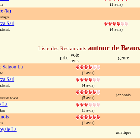
(1 avis)
ta
e (la)
ntaigne
zza Sarl
(4 avis)
pisserie
autour de Beauv
Liste des Restaurants
vote
prix
genre
avis
e Saigon La
(1 avis)
be
zza Sarl
(4 avis)
pisserie
japonais
(5 avis)
ristide briand
e La
(1 avis)
erre
nois
(1 avis)
ta
oyale La
asiatique
s