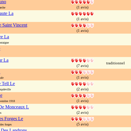
uno
(1 avis)
rche
aute La
(1 avis)
e Saint Vincent
(1 avis)
re La
ntaigne
e
ur La
traditionnel
(7 avis)
a
(1 avis)
ale
 Tell Le
(2 avis)
mpdeville
Le
(1 avis)
vembre 1918
De Monceaux L
(2 avis)
x
es Forges Le
(5 avis)
es forges
 Des Landrons