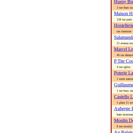
Hurpy Br
3 rue franc ma
Maison H
128 rue paris
Hostelleri
rue clermont
Salamand
21 avenue mo
Marcel L
40 rue abbaye
P Tite Co
4 rue eglise
Poterie L
1 route nation
Guillaume
1 rue bury ca
Castello 
1 place 11 no
Auberge 
ham monceau
Moulin D
8 rue moulin d
Au Relais