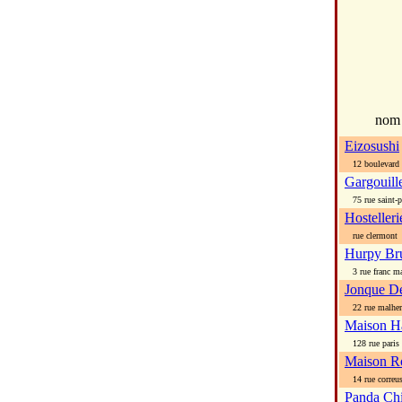
no
Eizosushi
12 boulevard a
Gargouill
75 rue saint-pi
Hostelleri
rue clermont
Hurpy Br
3 rue franc ma
Jonque D
22 rue malher
Maison Ha
128 rue paris
Maison Ro
14 rue correu
Panda Chi