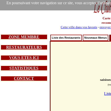
En poursuivant votre navigation sur ce site, vous acceptez l’utilisa
Carte
recom
Cette ville dans vos favoris
-
envoyer 
ZONE MEMBRE
Liste des Restaurants
Nouveaux Menus
RESTAURATEURS
VOUS ETES ICI
STATISTIQUES
CONTACT
saisiss
(vo
List