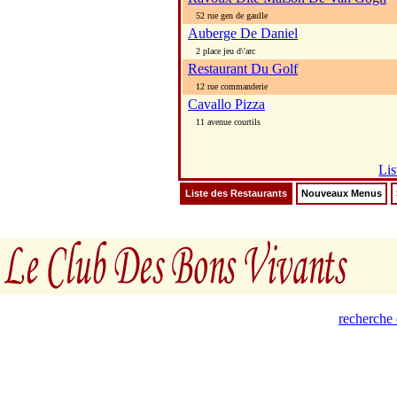
52 rue gen de gaulle
Auberge De Daniel
2 place jeu d\'arc
Restaurant Du Golf
12 rue commanderie
Cavallo Pizza
11 avenue courtils
Lis
Liste des Restaurants
Nouveaux Menus
recherche 