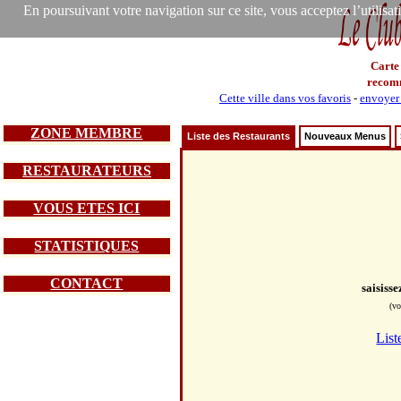
En poursuivant votre navigation sur ce site, vous acceptez l’utilisa
Carte
recom
Cette ville dans vos favoris
-
envoyer 
ZONE MEMBRE
Liste des Restaurants
Nouveaux Menus
RESTAURATEURS
VOUS ETES ICI
STATISTIQUES
CONTACT
saisiss
(vo
List