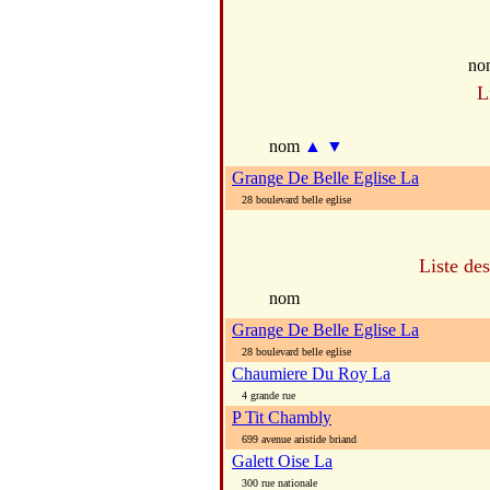
no
L
nom
▲
▼
Grange De Belle Eglise La
28 boulevard belle eglise
Liste de
nom
Grange De Belle Eglise La
28 boulevard belle eglise
Chaumiere Du Roy La
4 grande rue
P Tit Chambly
699 avenue aristide briand
Galett Oise La
300 rue nationale