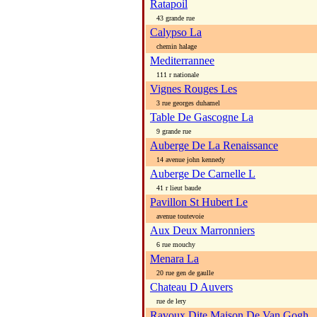
Ratapoil
43 grande rue
Calypso La
chemin halage
Mediterrannee
111 r nationale
Vignes Rouges Les
3 rue georges duhamel
Table De Gascogne La
9 grande rue
Auberge De La Renaissance
14 avenue john kennedy
Auberge De Carnelle L
41 r lieut baude
Pavillon St Hubert Le
avenue toutevoie
Aux Deux Marronniers
6 rue mouchy
Menara La
20 rue gen de gaulle
Chateau D Auvers
rue de lery
Ravoux Dite Maison De Van Gogh