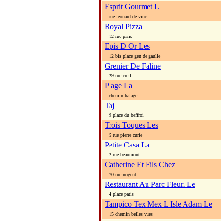
Esprit Gourmet L
rue leonard de vinci
Royal Pizza
12 rue paris
Epis D Or Les
12 bis place gen de gaulle
Grenier De Faline
29 rue creil
Plage La
chemin halage
Taj
9 place du beffroi
Trois Toques Les
5 rue pierre curie
Petite Casa La
2 rue beaumont
Catherine Et Fils Chez
70 rue nogent
Restaurant Au Parc Fleuri Le
4 place patis
Tampico Tex Mex L Isle Adam Le
15 chemin belles vues