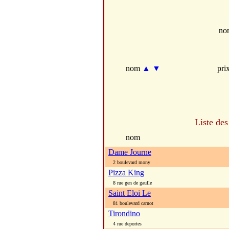
no
nom
▲
▼
pri
Liste des
nom
Dame Journe
2 boulevard mony
Pizza King
8 rue gen de gaulle
Saint Eloi Le
81 boulevard carnot
Tirondino
4 rue deportes