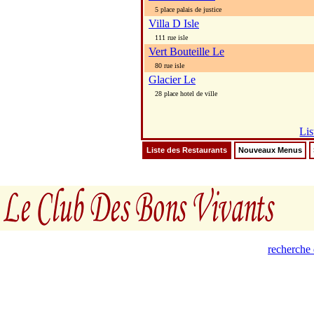
5 place palais de justice
Villa D Isle
111 rue isle
Vert Bouteille Le
80 rue isle
Glacier Le
28 place hotel de ville
Lis
Liste des Restaurants
Nouveaux Menus
recherche 