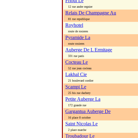
Frioul Le
12 rue andre regnier
Relais De Champagne Au
81 rue republique
Royhotel
route de rosieres
Pyramide La
route rosieres
Auberge De L Ermitage
331 rue paris
Cocteau Le
52 rue jean cocteau
Lakhal Cie
21 boulevard cordier
Scampi Le
25 bis rue dachery
Petite Auberge La
172 grande rue
Gargantua Auberge De
16 place 8 octobre
Saint Nicolas Le
2 place marche
Troubadour Le