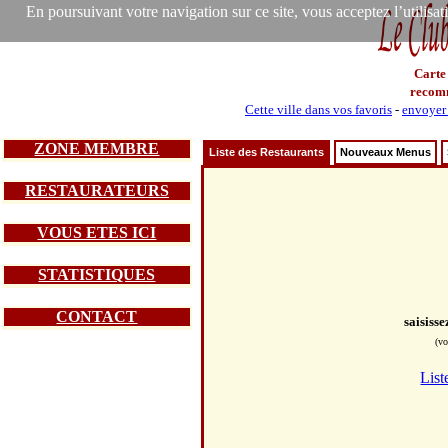
En poursuivant votre navigation sur ce site, vous acceptez l’utilisa
Carte
recom
Cette ville dans vos favoris
-
envoyer 
ZONE MEMBRE
Liste des Restaurants
Nouveaux Menus
RESTAURATEURS
VOUS ETES ICI
STATISTIQUES
CONTACT
saisiss
(vo
List