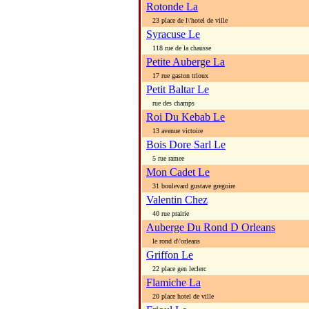
Rotonde La
23 place de l\'hotel de ville
Syracuse Le
118 rue de la chausse
Petite Auberge La
17 rue gaston trioux
Petit Baltar Le
rue des champs
Roi Du Kebab Le
13 avenue victoire
Bois Dore Sarl Le
5 rue ramee
Mon Cadet Le
31 boulevard gustave gregoire
Valentin Chez
40 rue prairie
Auberge Du Rond D Orleans
le rond d\'orleans
Griffon Le
22 place gen leclerc
Flamiche La
20 place hotel de ville