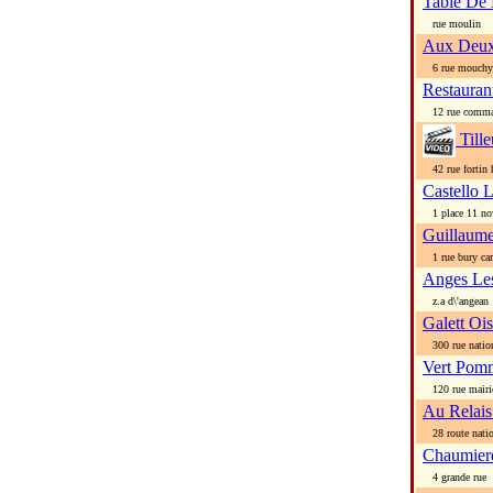
Table De 
rue moulin
Aux Deux
6 rue mouchy
Restauran
12 rue comma
Tille
42 rue fortin 
Castello 
1 place 11 no
Guillaume
1 rue bury ca
Anges Le
z.a d\'angean
Galett Oi
300 rue natio
Vert Pom
120 rue mairi
Au Relais
28 route natio
Chaumier
4 grande rue