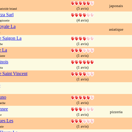
japonais
(5 avis)
ristide briand
zza Sarl
(4 avis)
pisserie
oyale La
asiatique
s
e Saigon La
(1 avis)
be
e La
(1 avis)
erre
nois
(1 avis)
ta
e Saint Vincent
(1 avis)
e
uno
(1 avis)
rche
nnee
pizzeria
(1 avis)
le
ues Les
(1 avis)
rie