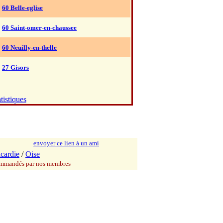
60 Belle-eglise
60 Saint-omer-en-chaussee
60 Neuilly-en-thelle
27 Gisors
tistiques
envoyer ce lien à un ami
icardie
/
Oise
commandés par nos membres