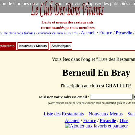
ion de Cookies ou autres traceurs pour vous proposer des publicités ciblée
Carte et menus des restaurants
recommandés par nos membres
Accueil
/
France
/
Picardie
 ville dans vos favoris
-
envoyer ce lien à un ami
-
staurants
Nouveaux Menus
Statistiques
Vous êtes dans l'onglet "Liste des Restauran
Berneuil En Bray
l'inscription au club est
GRATUITE
saisissez votre adresse email :
(votre adresse email ne sera pas vendue sans autorisation préalable de vot
Liste des Restaurants
Nouveaux Menus
Stat
Accueil
/
France
/
/
Picardie
Oise