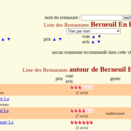
nom du restaurant :
Berneuil En 
Liste des Restaurants
vote
▲
▼
m
▲
▼
prix
▲
▼
avis
▲
▼
aucun restaurant recommandé dans cette vi
autour de Berneuil 
Liste des Restaurants
vote
prix
genre
avis
a
(1 avis)
ale
re La
ntaigne
ur La
traditionnel
(7 avis)
aute La
(1 avis)