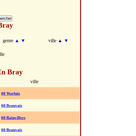
Bray
genre
▲
▼
ville
▲
▼
lle
En Bray
ville
60 Warluis
60 Beauvais
60 Rainvillers
60 Beauvais