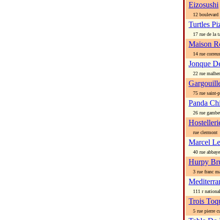
Eizosushi
12 boulevard a
Turtles Pi
17 rue de la ta
Maison R
14 rue correu
Jonque D
22 rue malher
Gargouill
75 rue saint-pi
Panda Chi
26 rue gambet
Hostelleri
rue clermont
Marcel L
40 rue abbaye
Hurpy Br
3 rue franc ma
Mediterra
111 r nationa
Trois Toq
5 rue pierre cu