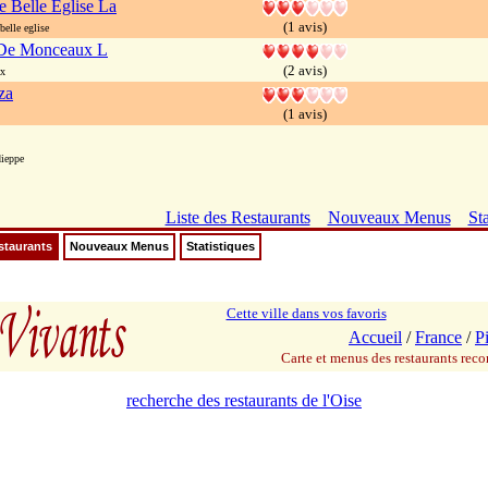
 Belle Eglise La
(1 avis)
elle eglise
De Monceaux L
(2 avis)
x
za
(1 avis)
ieppe
Liste des Restaurants
Nouveaux Menus
Sta
staurants
Nouveaux Menus
Statistiques
Cette ville dans vos favoris
Accueil
/
France
/
P
Carte et menus des restaurants re
recherche des restaurants de l'Oise