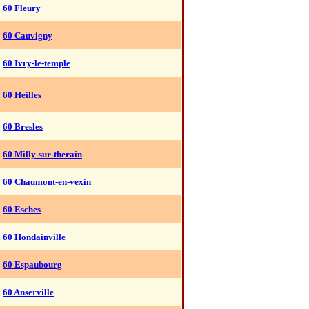
60 Fleury
60 Cauvigny
60 Ivry-le-temple
60 Heilles
60 Bresles
60 Milly-sur-therain
60 Chaumont-en-vexin
60 Esches
60 Hondainville
60 Espaubourg
60 Anserville