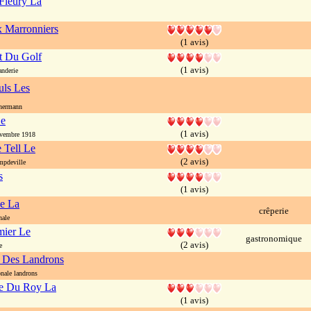
Fleury La
 Marronniers
(1 avis)
t Du Golf
(1 avis)
nderie
uls Les
hermann
Le
(1 avis)
vembre 1918
 Tell Le
(2 avis)
mpdeville
s
(1 avis)
se La
crêperie
nale
mier Le
gastronomique
(2 avis)
e
 Des Landrons
nale landrons
e Du Roy La
(1 avis)