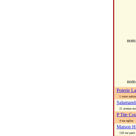
no
nom
Poterie L
1 route nation
Salamand
21 avenue mo
P Tite Co
4 rue eglise
Maison H
128 rue paris