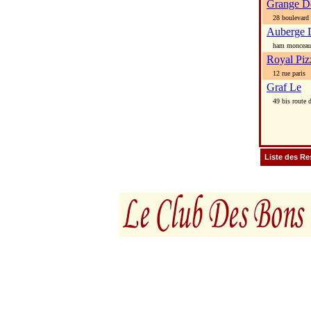
Grange De
28 boulevard b
Auberge 
ham monceau
Royal Piz
12 rue paris
Graf Le
49 bis route d
Liste des Re