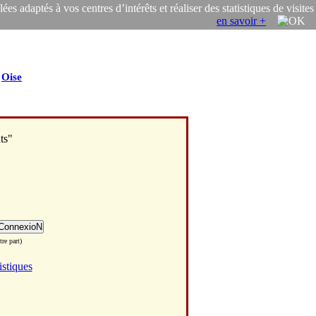
s adaptés à vos centres d’intérêts et réaliser des statistiques de visites
en savoir +
/
Oise
ts"
re part)
istiques