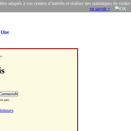
s adaptés à vos centres d’intérêts et réaliser des statistiques de visites
en savoir +
/
Oise
s"
is
re part)
istiques