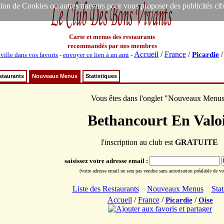
ion de Cookies ou autres traceurs pour vous proposer des publicités ciblée
Carte et menus des restaurants
recommandés par nos membres
Accueil
/
France
/
Picardie
 ville dans vos favoris
-
envoyer ce lien à un ami
-
staurants
Nouveaux Menus
Statistiques
Vous êtes dans l'onglet "Nouveaux Menu
Bethancourt En Valo
l'inscription au club est
GRATUITE
saisissez votre adresse email :
(votre adresse email ne sera pas vendue sans autorisation préalable de vot
Liste des Restaurants
Nouveaux Menus
Stat
Accueil
/
France
/
/
Picardie
Oise