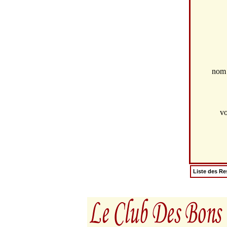
no
vo
Liste des Re