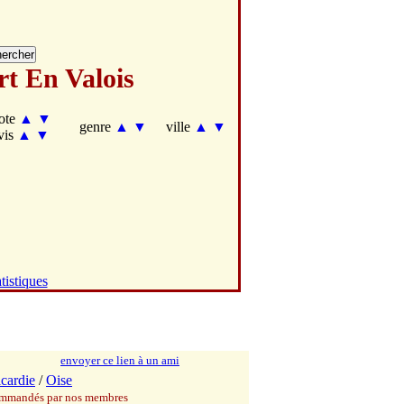
t En Valois
ote
▲
▼
genre
▲
▼
ville
▲
▼
vis
▲
▼
tistiques
envoyer ce lien à un ami
icardie
/
Oise
commandés par nos membres