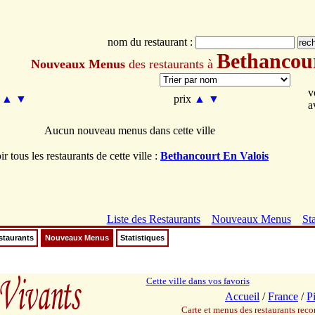
nom du restaurant :
Bethancour
Nouveaux Menus
des restaurants à
v
m
▲
▼
prix
▲
▼
a
Aucun nouveau menus dans cette ville
ir tous les restaurants de cette ville :
Bethancourt En Valois
Liste des Restaurants
Nouveaux Menus
Sta
staurants
Nouveaux Menus
Statistiques
Cette ville dans vos favoris
Accueil
/
France
/
P
Carte et menus des restaurants re