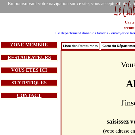
En poursuivant votre navigation sur ce site, vous acceptez l’utilisa
Carte
recom
Ce département dans vos favoris
-
envoyer ce lie
ZONE MEMBRE
Liste des Restaurants
Carte du Départeme
RESTAURATEURS
Vous
VOUS ETES ICI
A
STATISTIQUES
CONTACT
l'in
saisissez 
(votre adresse em