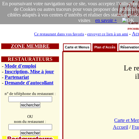
En poursuivant votre navigation sur ce site, vous acceptez l’utilisation
de Cookies ou autres traceurs pour vous proposer des publicités
ciblées adaptés à vos centres d’intérêts et réaliser des statistiques de
visites
en savoir +
Carte
recom
-
Acc
Ce restaurant dans vos favoris
-
envoyer ce lien à un ami
ZONE MEMBRE
Carte et Menus
Plan d'Accès
Réservatio
RESTAURATEURS
-
Mode d'emploi
Le re
-
Inscription, Mise à jour
i
-
Partenariat
-
Demande d'autocollant
n° de téléphone du restaurant :
OU
Carte et Me
nom du restaurant :
Accueil
/
Fra