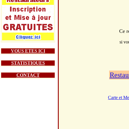
Ce r
si vo
VOUS ETES ICI
STATISTIQUES
Restau
CONTACT
Carte et M