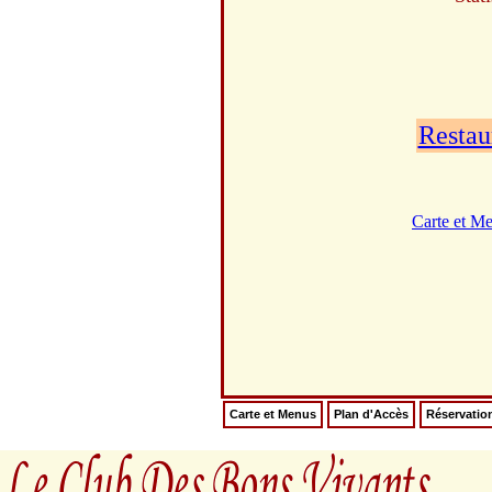
Restau
Carte et M
Carte et Menus
Plan d'Accès
Réservatio