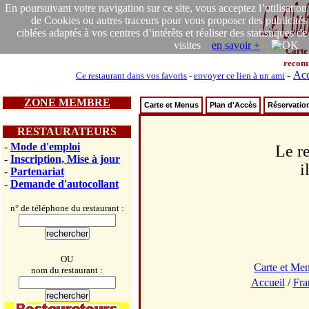
En poursuivant votre navigation sur ce site, vous acceptez l’utilisation
de Cookies ou autres traceurs pour vous proposer des publicités
ciblées adaptés à vos centres d’intérêts et réaliser des statistiques de
visites
en savoir +
Carte
recom
-
Acc
Ce restaurant dans vos favoris
-
envoyer ce lien à un ami
ZONE MEMBRE
Carte et Menus
Plan d'Accès
Réservatio
RESTAURATEURS
-
Mode d'emploi
Le re
-
Inscription, Mise à jour
i
-
Partenariat
-
Demande d'autocollant
n° de téléphone du restaurant :
OU
Carte et Me
nom du restaurant :
Accueil
/
Fra