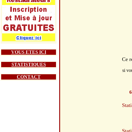
VOUS ETES ICI
Ce r
STATISTIQUES
si vo
CONTACT
6
Stat
Stat