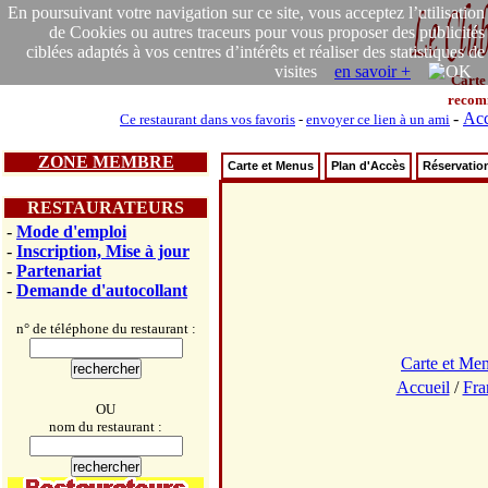
En poursuivant votre navigation sur ce site, vous acceptez l’utilisation
de Cookies ou autres traceurs pour vous proposer des publicités
ciblées adaptés à vos centres d’intérêts et réaliser des statistiques de
visites
en savoir +
Carte
recom
-
Acc
Ce restaurant dans vos favoris
-
envoyer ce lien à un ami
ZONE MEMBRE
Carte et Menus
Plan d'Accès
Réservatio
RESTAURATEURS
-
Mode d'emploi
-
Inscription, Mise à jour
-
Partenariat
-
Demande d'autocollant
n° de téléphone du restaurant :
Carte et Me
Accueil
/
Fra
OU
nom du restaurant :