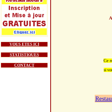
A
VOUS ETES ICI
STATISTIQUES
Ce r
CONTACT
si vo
Restau