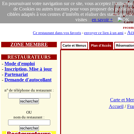
En poursuivant votre navigation sur ce site, vous acceptez l’utilisation
de Cookies ou autres traceurs pour vous proposer des publicités
ciblées adaptés à vos centres d’intérêts et réaliser des statistiques de
visites
en savoir +
Carte
recom
-
Acc
Ce restaurant dans vos favoris
-
envoyer ce lien à un ami
ZONE MEMBRE
Carte et Menus
Plan d'Accès
Réservatio
RESTAURATEURS
-
Mode d'emploi
-
Inscription, Mise à jour
-
Partenariat
-
Demande d'autocollant
n° de téléphone du restaurant :
Carte et Me
Accueil
/
Fra
OU
nom du restaurant :