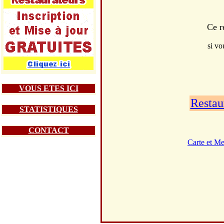
Ce r
si vo
VOUS ETES ICI
Restau
STATISTIQUES
CONTACT
Carte et M