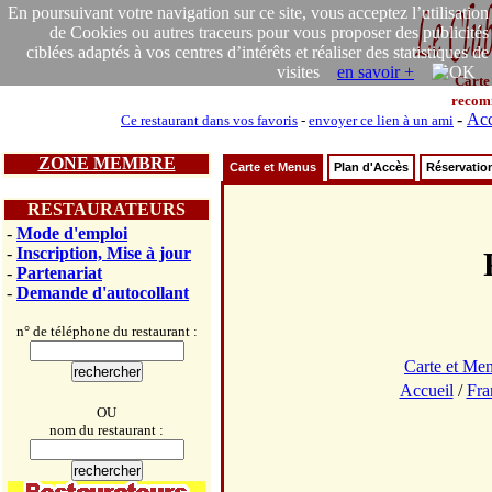
En poursuivant votre navigation sur ce site, vous acceptez l’utilisation
de Cookies ou autres traceurs pour vous proposer des publicités
ciblées adaptés à vos centres d’intérêts et réaliser des statistiques de
visites
en savoir +
Carte
recom
-
Acc
Ce restaurant dans vos favoris
-
envoyer ce lien à un ami
ZONE MEMBRE
Carte et Menus
Plan d'Accès
Réservatio
RESTAURATEURS
-
Mode d'emploi
-
Inscription, Mise à jour
-
Partenariat
-
Demande d'autocollant
n° de téléphone du restaurant :
Carte et Me
Accueil
/
Fra
OU
nom du restaurant :