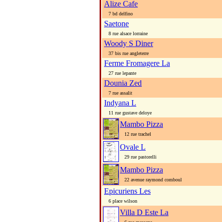
Alize Cafe
7 bd delfino
Saetone
8 rue alsace lorraine
Woody S Diner
37 bis rue angleterre
Ferme Fromagere La
27 rue lepante
Dounia Zed
7 rue assalit
Indyana L
11 rue gustave deloye
Mambo Pizza
12 rue trachel
Ovale L
29 rue pastorelli
Mambo Pizza
22 avenue raymond comboul
Epicuriens Les
6 place wilson
Villa D Este La