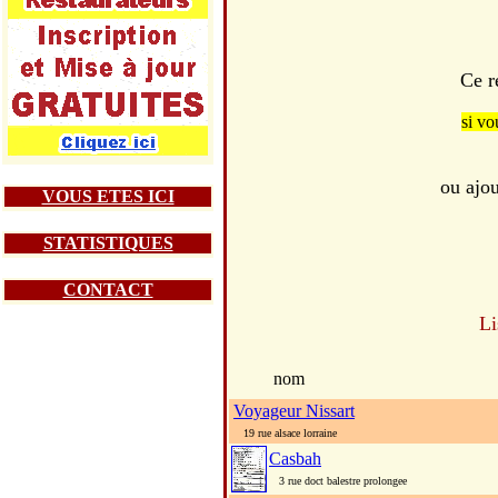
Ce r
si vo
ou ajou
VOUS ETES ICI
STATISTIQUES
CONTACT
Li
nom
Voyageur Nissart
19 rue alsace lorraine
Casbah
3 rue doct balestre prolongee