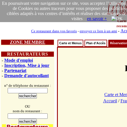
En poursuivant votre navigation sur ce site, vous acceptez l’utilisation
de Cookies ou autres traceurs pour vous proposer des publicités
ciblées adaptés à vos centres d’intérêts et réaliser des statistiques de
visites
en savoir +
Carte
recom
-
Acc
Ce restaurant dans vos favoris
-
envoyer ce lien à un ami
ZONE MEMBRE
Carte et Menus
Plan d'Accès
Réservatio
RESTAURATEURS
-
Mode d'emploi
-
Inscription, Mise à jour
-
Partenariat
-
Demande d'autocollant
n° de téléphone du restaurant :
Carte et Me
Accueil
/
Fra
OU
nom du restaurant :