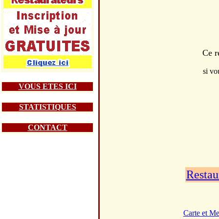
Ce r
si vo
VOUS ETES ICI
STATISTIQUES
CONTACT
Restau
Carte et M