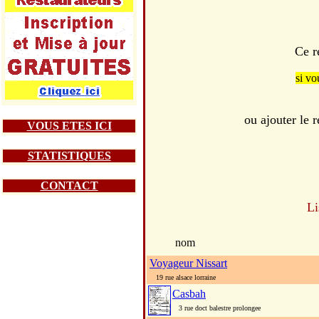
Ce r
si vo
ou ajouter le
VOUS ETES ICI
STATISTIQUES
CONTACT
Li
nom
Voyageur Nissart
19 rue alsace lorraine
Casbah
3 rue doct balestre prolongee