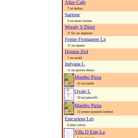
Alize Cafe
7 bd delfino
Saetone
8 rue alsace lorraine
Woody S Diner
37 bis rue angleterre
Ferme Fromagere La
27 rue lepante
Dounia Zed
7 rue assalit
Indyana L
11 rue gustave deloye
Mambo Pizza
12 rue trachel
Ovale L
29 rue pastorelli
Mambo Pizza
22 avenue raymond comboul
Epicuriens Les
6 place wilson
Villa D Este La