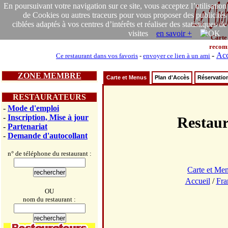
En poursuivant votre navigation sur ce site, vous acceptez l’utilisation
de Cookies ou autres traceurs pour vous proposer des publicités
ciblées adaptés à vos centres d’intérêts et réaliser des statistiques de
visites
en savoir +
Carte
recom
-
Acc
Ce restaurant dans vos favoris
-
envoyer ce lien à un ami
ZONE MEMBRE
Carte et Menus
Plan d'Accès
Réservatio
RESTAURATEURS
-
Mode d'emploi
-
Inscription, Mise à jour
Restau
-
Partenariat
-
Demande d'autocollant
n° de téléphone du restaurant :
Carte et Me
Accueil
/
Fra
OU
nom du restaurant :