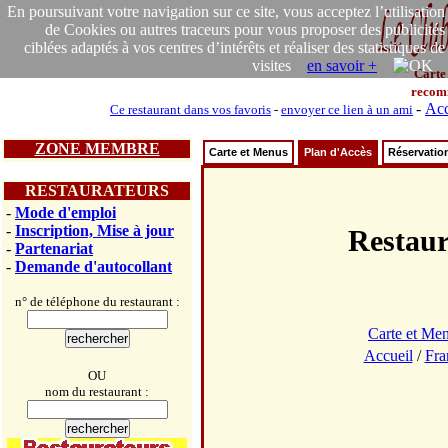
En poursuivant votre navigation sur ce site, vous acceptez l’utilisation
de Cookies ou autres traceurs pour vous proposer des publicités
ciblées adaptés à vos centres d’intérêts et réaliser des statistiques de
visites
en savoir +
Carte
recom
-
Acc
Ce restaurant dans vos favoris
-
envoyer ce lien à un ami
ZONE MEMBRE
Carte et Menus
Plan d'Accès
Réservatio
RESTAURATEURS
-
Mode d'emploi
-
Inscription, Mise à jour
Restau
-
Partenariat
-
Demande d'autocollant
n° de téléphone du restaurant :
Carte et Me
Accueil
/
Fra
OU
nom du restaurant :