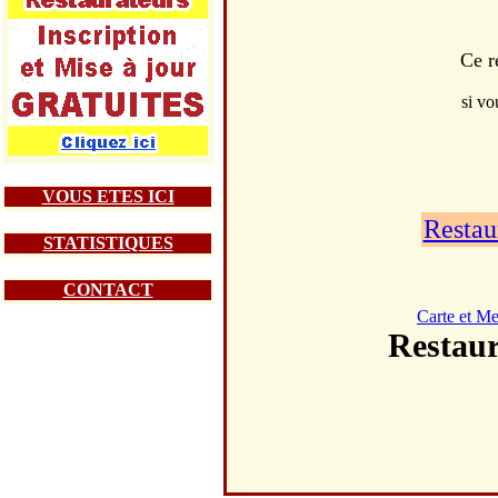
Ce r
si vo
VOUS ETES ICI
Restau
STATISTIQUES
CONTACT
Carte et M
Restau