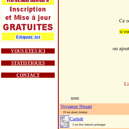
Ce r
si vo
ou ajou
VOUS ETES ICI
STATISTIQUES
CONTACT
Li
nom
Voyageur Nissart
19 rue alsace lorraine
Casbah
3 rue doct balestre prolongee