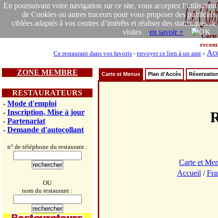
En poursuivant votre navigation sur ce site, vous acceptez l’utilisation
de Cookies ou autres traceurs pour vous proposer des publicités
ciblées adaptés à vos centres d’intérêts et réaliser des statistiques de
visites
en savoir +
Carte
recom
-
Acc
Ce restaurant dans vos favoris
-
envoyer ce lien à un ami
ZONE MEMBRE
Carte et Menus
Plan d'Accès
Réservatio
RESTAURATEURS
-
Mode d'emploi
-
Inscription, Mise à jour
R
-
Partenariat
-
Demande d'autocollant
n° de téléphone du restaurant :
Carte et Me
Accueil
/
Fra
OU
nom du restaurant :