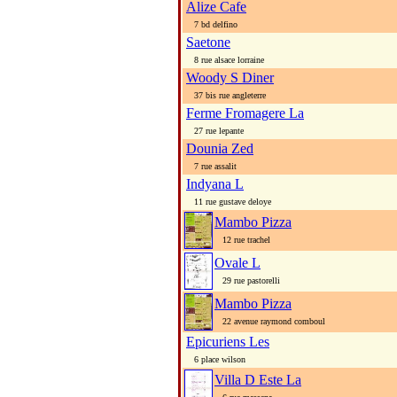
Alize Cafe
7 bd delfino
Saetone
8 rue alsace lorraine
Woody S Diner
37 bis rue angleterre
Ferme Fromagere La
27 rue lepante
Dounia Zed
7 rue assalit
Indyana L
11 rue gustave deloye
Mambo Pizza
12 rue trachel
Ovale L
29 rue pastorelli
Mambo Pizza
22 avenue raymond comboul
Epicuriens Les
6 place wilson
Villa D Este La