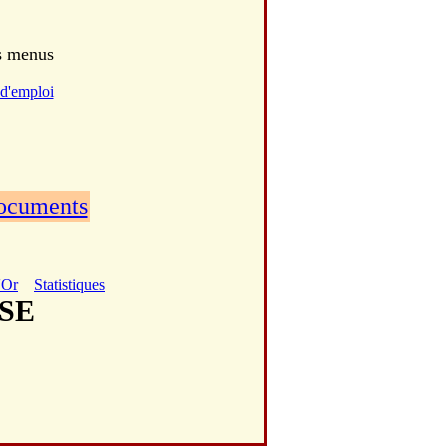
es menus
d'emploi
documents
'Or
Statistiques
USE