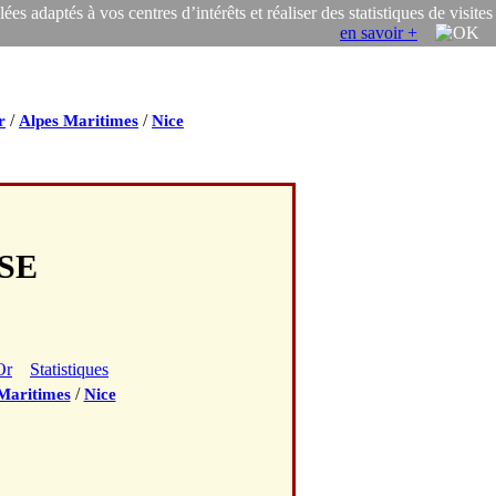
s adaptés à vos centres d’intérêts et réaliser des statistiques de visites
en savoir +
/
/
r
Alpes Maritimes
Nice
USE
Or
Statistiques
/
Maritimes
Nice