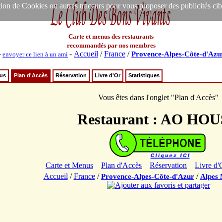
ion de Cookies ou autres traceurs pour vous proposer des publicités ciblée
Carte et menus des restaurants
recommandés par nos membres
-
Accueil
/
France
/
Provence-Alpes-Côte-d'Azu
-
envoyer ce lien à un ami
nus
Plan d'Accès
Réservation
Livre d'Or
Statistiques
Vous êtes dans l'onglet "Plan d'Accès"
Restaurant : AO HO
Carte et Menus
Plan d'Accès
Réservation
Livre d'
Accueil
/
France
/
/
Provence-Alpes-Côte-d'Azur
Alpes 