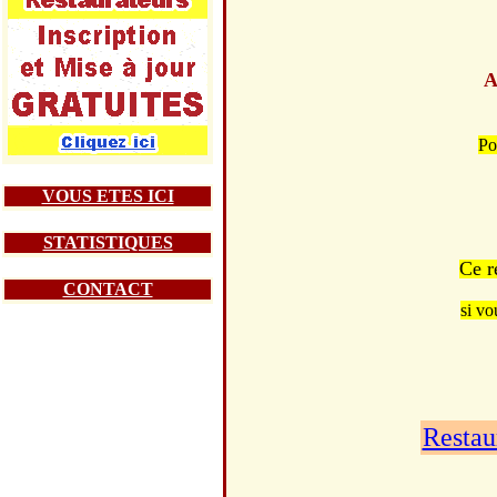
A
Po
VOUS ETES ICI
STATISTIQUES
Ce r
CONTACT
si vo
Restau