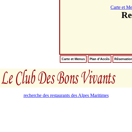
Carte et M
Re
Carte et Menus
Plan d'Accès
Réservatio
recherche des restaurants des Alpes Maritimes