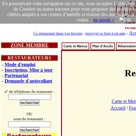
En poursuivant votre navigation sur ce site, vous acceptez l’utilisation
de Cookies ou autres traceurs pour vous proposer des publicités
ciblées adaptés à vos centres d’intérêts et réaliser des statistiques de
visites
en savoir +
Carte
recom
-
Acc
Ce restaurant dans vos favoris
-
envoyer ce lien à un ami
ZONE MEMBRE
Carte et Menus
Plan d'Accès
Réservatio
RESTAURATEURS
-
Mode d'emploi
-
Inscription, Mise à jour
Re
-
Partenariat
-
Demande d'autocollant
n° de téléphone du restaurant :
Carte et Me
Accueil
/
Fra
OU
nom du restaurant :