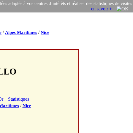
s adaptés à vos centres d’intérêts et réaliser des statistiques de visites
en savoir +
/
/
r
Alpes Maritimes
Nice
ILLO
Or
Statistiques
/
Maritimes
Nice