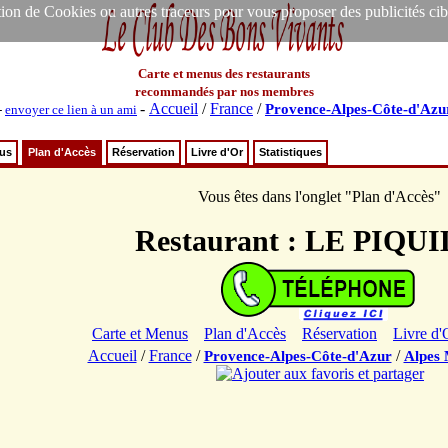
ion de Cookies ou autres traceurs pour vous proposer des publicités ciblée
Carte et menus des restaurants
recommandés par nos membres
-
Accueil
/
France
/
Provence-Alpes-Côte-d'Azu
-
envoyer ce lien à un ami
nus
Plan d'Accès
Réservation
Livre d'Or
Statistiques
Vous êtes dans l'onglet "Plan d'Accès"
Restaurant : LE PIQU
Carte et Menus
Plan d'Accès
Réservation
Livre d'
Accueil
/
France
/
/
Provence-Alpes-Côte-d'Azur
Alpes 