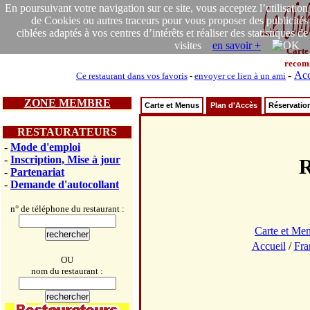
En poursuivant votre navigation sur ce site, vous acceptez l’utilisation
de Cookies ou autres traceurs pour vous proposer des publicités
ciblées adaptés à vos centres d’intérêts et réaliser des statistiques de
visites
en savoir +
Carte
recom
-
Acc
Ce restaurant dans vos favoris
-
envoyer ce lien à un ami
ZONE MEMBRE
Carte et Menus
Plan d'Accès
Réservatio
RESTAURATEURS
-
Mode d'emploi
-
Inscription, Mise à jour
R
-
Partenariat
-
Demande d'autocollant
n° de téléphone du restaurant :
Carte et Me
Accueil
/
Fra
OU
nom du restaurant :