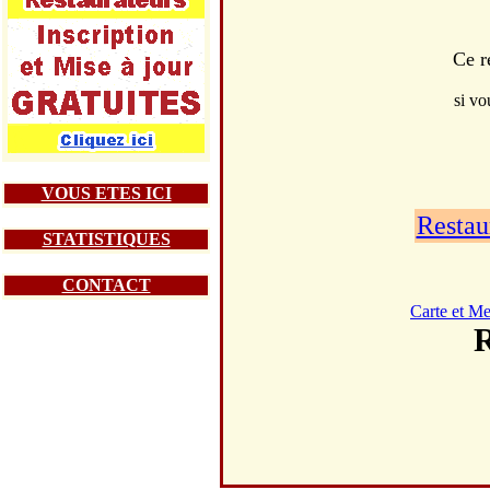
Ce r
si vo
VOUS ETES ICI
Restau
STATISTIQUES
CONTACT
Carte et M