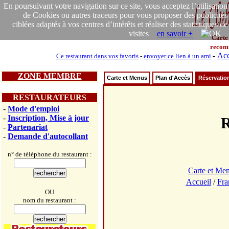
En poursuivant votre navigation sur ce site, vous acceptez l’utilisation
de Cookies ou autres traceurs pour vous proposer des publicités
ciblées adaptés à vos centres d’intérêts et réaliser des statistiques de
visites
en savoir +
Carte
recom
-
Acc
Ce restaurant dans vos favoris
-
envoyer ce lien à un ami
ZONE MEMBRE
Carte et Menus
Plan d'Accès
Réservatio
RESTAURATEURS
-
Mode d'emploi
-
Inscription, Mise à jour
R
-
Partenariat
-
Demande d'autocollant
n° de téléphone du restaurant :
Carte et Me
Accueil
/
Fra
OU
nom du restaurant :