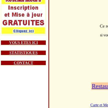
Ce r
si vo
VOUS ETES ICI
STATISTIQUES
CONTACT
Restau
Carte et M