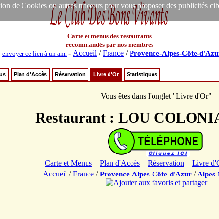
ion de Cookies ou autres traceurs pour vous proposer des publicités ciblée
Carte et menus des restaurants
recommandés par nos membres
-
Accueil
/
France
/
Provence-Alpes-Côte-d'Azu
-
envoyer ce lien à un ami
nus
Plan d'Accès
Réservation
Livre d'Or
Statistiques
Vous êtes dans l'onglet "Livre d'Or"
Restaurant : LOU COLON
Carte et Menus
Plan d'Accès
Réservation
Livre d'
Accueil
/
France
/
/
Provence-Alpes-Côte-d'Azur
Alpes 