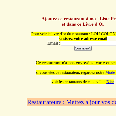
Ajoutez ce restaurant à ma "Liste P
et dans ce Livre d'Or
Pour voir le livre d'or du restaurant : LOU CO
saisissez votre adresse email
Email :
Ce restaurant n'a pas envoyé sa carte et s
si vous êtes ce restaurateur, regardez notre
Mode 
voir les restaurants de cette ville :
Nice
Restaurateurs : Mettez à jour vos 