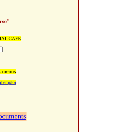
erso"
LONIAL CAFE
es menus
d'emploi
documents