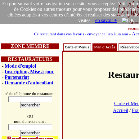
En poursuivant votre navigation sur ce site, vous acceptez l’utilisation
de Cookies ou autres traceurs pour vous proposer des publicités
ciblées adaptés à vos centres d’intérêts et réaliser des statistiques de
visites
en savoir +
Carte
recom
-
Acc
Ce restaurant dans vos favoris
-
envoyer ce lien à un ami
ZONE MEMBRE
Carte et Menus
Plan d'Accès
Réservatio
RESTAURATEURS
-
Mode d'emploi
-
Inscription, Mise à jour
Restau
-
Partenariat
-
Demande d'autocollant
n° de téléphone du restaurant :
Carte et Me
Accueil
/
Fra
OU
nom du restaurant :