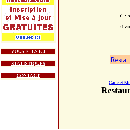
Ce r
si vo
VOUS ETES ICI
Restau
STATISTIQUES
CONTACT
Carte et M
Restau