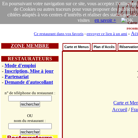
En poursuivant votre navigation sur ce site, vous acceptez l’utilisation
de Cookies ou autres traceurs pour vous proposer des publicités
ciblées adaptés à vos centres d’intérêts et réaliser des statistiques de
visites
en savoir +
Carte
recom
-
Acc
Ce restaurant dans vos favoris
-
envoyer ce lien à un ami
ZONE MEMBRE
Carte et Menus
Plan d'Accès
Réservatio
RESTAURATEURS
-
Mode d'emploi
-
Inscription, Mise à jour
-
Partenariat
-
Demande d'autocollant
n° de téléphone du restaurant :
Carte et Me
Accueil
/
Fra
OU
nom du restaurant :