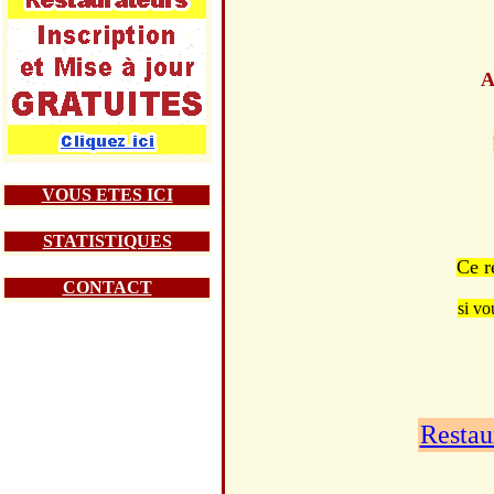
A
VOUS ETES ICI
STATISTIQUES
Ce r
CONTACT
si vo
Restau