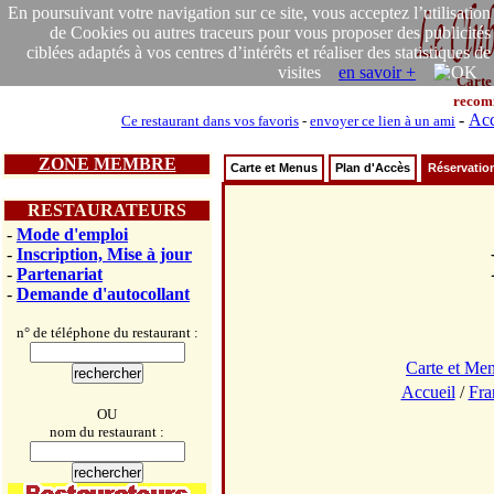
En poursuivant votre navigation sur ce site, vous acceptez l’utilisation
de Cookies ou autres traceurs pour vous proposer des publicités
ciblées adaptés à vos centres d’intérêts et réaliser des statistiques de
visites
en savoir +
Carte
recom
-
Acc
Ce restaurant dans vos favoris
-
envoyer ce lien à un ami
ZONE MEMBRE
Carte et Menus
Plan d'Accès
Réservatio
RESTAURATEURS
-
Mode d'emploi
-
Inscription, Mise à jour
-
Partenariat
-
Demande d'autocollant
n° de téléphone du restaurant :
Carte et Me
Accueil
/
Fra
OU
nom du restaurant :