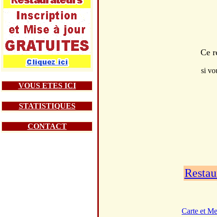
Ce r
si vo
VOUS ETES ICI
STATISTIQUES
CONTACT
Restau
Carte et M