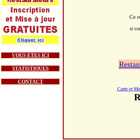
Ce r
si vo
VOUS ETES ICI
Restau
STATISTIQUES
CONTACT
Carte et M
R