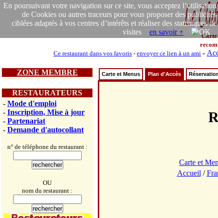
En poursuivant votre navigation sur ce site, vous acceptez l’utilisation
de Cookies ou autres traceurs pour vous proposer des publicités
ciblées adaptés à vos centres d’intérêts et réaliser des statistiques de
visites
en savoir +
Carte
recom
-
Acc
Ce restaurant dans vos favoris
-
envoyer ce lien à un ami
ZONE MEMBRE
Carte et Menus
Plan d'Accès
Réservatio
RESTAURATEURS
-
Mode d'emploi
-
Inscription, Mise à jour
R
-
Partenariat
-
Demande d'autocollant
n° de téléphone du restaurant :
Carte et Me
Accueil
/
Fra
OU
nom du restaurant :