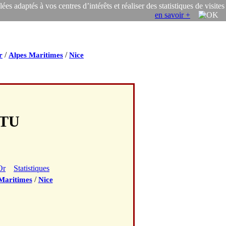
s adaptés à vos centres d’intérêts et réaliser des statistiques de visites
en savoir +
/
/
r
Alpes Maritimes
Nice
NTU
Or
Statistiques
/
Maritimes
Nice