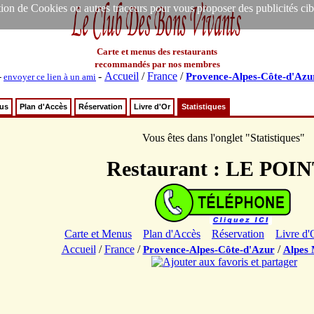
ion de Cookies ou autres traceurs pour vous proposer des publicités ciblée
Carte et menus des restaurants
recommandés par nos membres
-
Accueil
/
France
/
Provence-Alpes-Côte-d'Azu
-
envoyer ce lien à un ami
nus
Plan d'Accès
Réservation
Livre d'Or
Statistiques
Vous êtes dans l'onglet "Statistiques"
Restaurant : LE POI
Carte et Menus
Plan d'Accès
Réservation
Livre d'
Accueil
/
France
/
/
Provence-Alpes-Côte-d'Azur
Alpes 