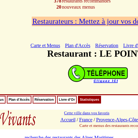
378
restaurants recommandés
20
nouveaux menus
Restaurateurs : Mettez à jour vos 
Carte et Menus
Plan d'Accès
Réservation
Livre d
Restaurant : LE POI
nus
Plan d'Accès
Réservation
Livre d'Or
Statistiques
Cette ville dans vos favoris
Accueil
/
France
/
Provence-Alpes-Côte
Carte et menus des restaurants re
recherche des restaurants des Alpes Maritimes