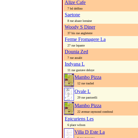
Alize Cafe
7 bd delfino
Saetone
8 rue alsace lorraine
Woody S Diner
37 bis rue angleterre
Ferme Fromagere La
27 rue lepante
Dounia Zed
7 rue assalit
Indyana L
11 rue gustave deloye
Mambo Pizza
12 rue trachel
Ovale L
29 rue pastorelli
Mambo Pizza
22 avenue raymond comboul
Epicuriens Les
6 place wilson
Villa D Este La