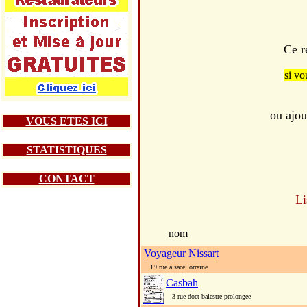
Ce r
si vo
ou ajou
VOUS ETES ICI
STATISTIQUES
CONTACT
Li
nom
Voyageur Nissart
19 rue alsace lorraine
Casbah
3 rue doct balestre prolongee