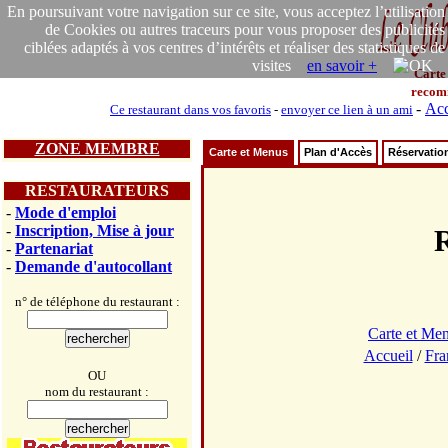
En poursuivant votre navigation sur ce site, vous acceptez l’utilisation
de Cookies ou autres traceurs pour vous proposer des publicités
ciblées adaptés à vos centres d’intérêts et réaliser des statistiques de
visites
en savoir +
Carte
recom
-
Acc
Ce restaurant dans vos favoris
-
envoyer ce lien à un ami
ZONE MEMBRE
Carte et Menus
Plan d'Accès
Réservatio
RESTAURATEURS
-
Mode d'emploi
-
Inscription, Mise à jour
-
Partenariat
-
Demande d'autocollant
n° de téléphone du restaurant :
Carte et Me
Accueil
/
Fra
OU
nom du restaurant :