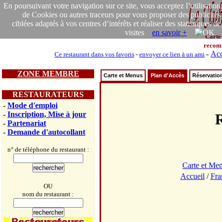
En poursuivant votre navigation sur ce site, vous acceptez l’utilisation
de Cookies ou autres traceurs pour vous proposer des publicités
ciblées adaptés à vos centres d’intérêts et réaliser des statistiques de
visites
en savoir +
Carte
recom
-
Acc
Ce restaurant dans vos favoris
-
envoyer ce lien à un ami
ZONE MEMBRE
Carte et Menus
Plan d'Accès
Réservatio
RESTAURATEURS
-
Mode d'emploi
-
Inscription, Mise à jour
-
Partenariat
-
Demande d'autocollant
n° de téléphone du restaurant :
Carte et Me
Accueil
/
Fra
OU
nom du restaurant :