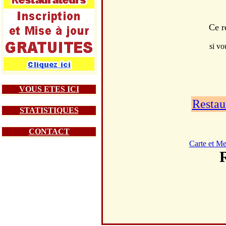
Ce r
si vo
VOUS ETES ICI
Restau
STATISTIQUES
CONTACT
Carte et M