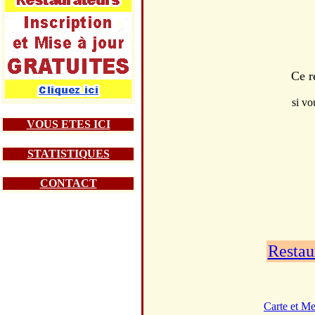
Ce r
si vo
VOUS ETES ICI
STATISTIQUES
CONTACT
Restau
Carte et M