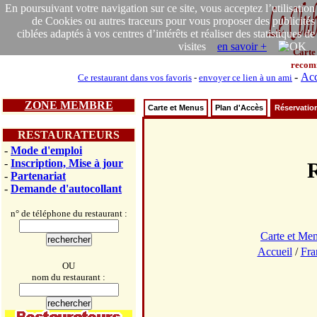
En poursuivant votre navigation sur ce site, vous acceptez l’utilisation
de Cookies ou autres traceurs pour vous proposer des publicités
ciblées adaptés à vos centres d’intérêts et réaliser des statistiques de
visites
en savoir +
Carte
recom
-
Acc
Ce restaurant dans vos favoris
-
envoyer ce lien à un ami
ZONE MEMBRE
Carte et Menus
Plan d'Accès
Réservatio
RESTAURATEURS
-
Mode d'emploi
-
Inscription, Mise à jour
-
Partenariat
-
Demande d'autocollant
n° de téléphone du restaurant :
Carte et Me
Accueil
/
Fra
OU
nom du restaurant :