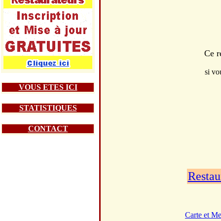
Ce r
si vo
VOUS ETES ICI
STATISTIQUES
CONTACT
Restau
Carte et M