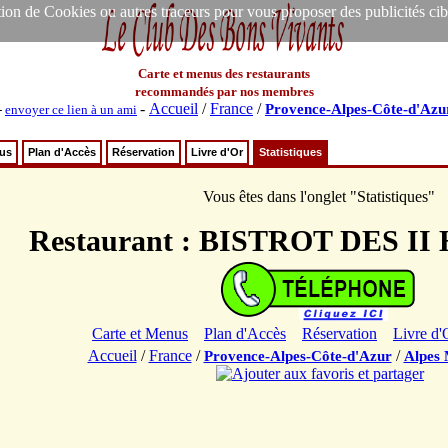
ion de Cookies ou autres traceurs pour vous proposer des publicités ciblée
Carte et menus des restaurants
recommandés par nos membres
-
Accueil
/
France
/
Provence-Alpes-Côte-d'Azu
-
envoyer ce lien à un ami
nus
Plan d'Accès
Réservation
Livre d'Or
Statistiques
Vous êtes dans l'onglet "Statistiques"
Restaurant : BISTROT DES 
Carte et Menus
Plan d'Accès
Réservation
Livre d'
Accueil
/
France
/
/
Provence-Alpes-Côte-d'Azur
Alpes 