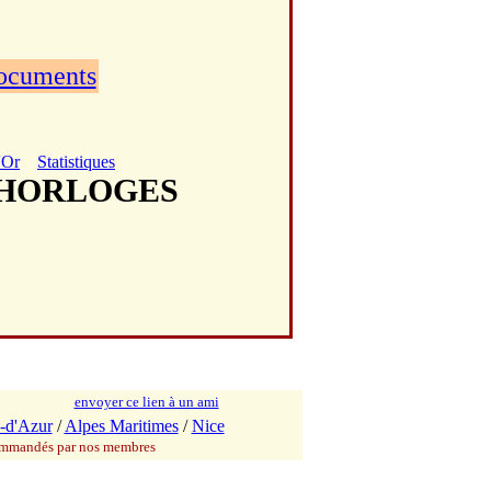
documents
'Or
Statistiques
II HORLOGES
envoyer ce lien à un ami
-d'Azur
/
Alpes Maritimes
/
Nice
commandés par nos membres