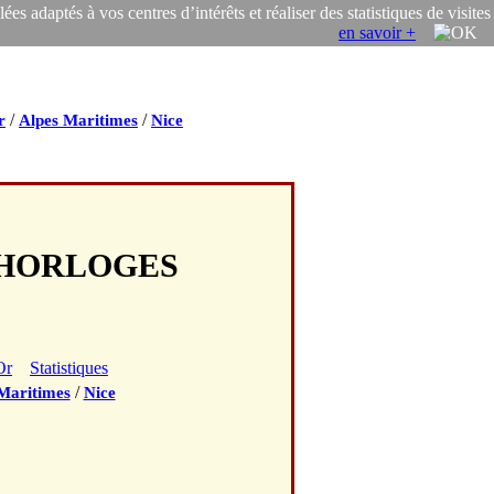
s adaptés à vos centres d’intérêts et réaliser des statistiques de visites
en savoir +
/
/
r
Alpes Maritimes
Nice
II HORLOGES
Or
Statistiques
/
Maritimes
Nice