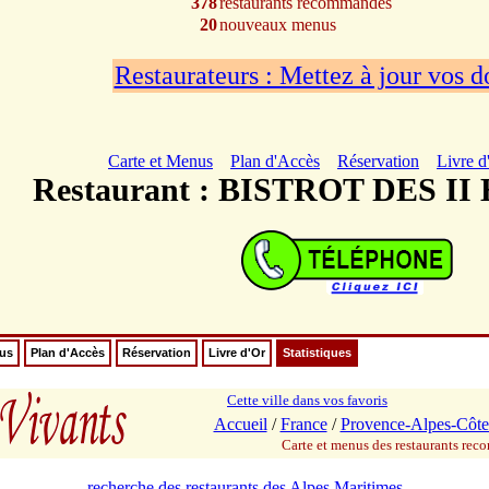
378
restaurants recommandés
20
nouveaux menus
Restaurateurs : Mettez à jour vos 
Carte et Menus
Plan d'Accès
Réservation
Livre d
Restaurant : BISTROT DES 
nus
Plan d'Accès
Réservation
Livre d'Or
Statistiques
Cette ville dans vos favoris
Accueil
/
France
/
Provence-Alpes-Côte
Carte et menus des restaurants re
recherche des restaurants des Alpes Maritimes