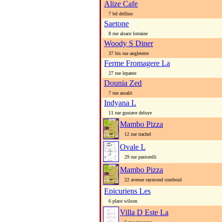
Alize Cafe
7 bd delfino
Saetone
8 rue alsace lorraine
Woody S Diner
37 bis rue angleterre
Ferme Fromagere La
27 rue lepante
Dounia Zed
7 rue assalit
Indyana L
11 rue gustave deloye
Mambo Pizza
12 rue trachel
Ovale L
29 rue pastorelli
Mambo Pizza
22 avenue raymond comboul
Epicuriens Les
6 place wilson
Villa D Este La