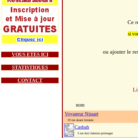
Ce r
si vo
ou ajouter le 
VOUS ETES ICI
STATISTIQUES
CONTACT
Li
nom
Voyageur Nissart
19 rue alsace lorraine
Casbah
3 rue doct balestre prolongee