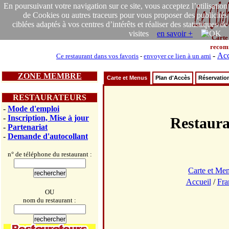
En poursuivant votre navigation sur ce site, vous acceptez l’utilisation
de Cookies ou autres traceurs pour vous proposer des publicités
ciblées adaptés à vos centres d’intérêts et réaliser des statistiques de
visites
en savoir +
Carte
recom
-
Acc
Ce restaurant dans vos favoris
-
envoyer ce lien à un ami
ZONE MEMBRE
Carte et Menus
Plan d'Accès
Réservatio
RESTAURATEURS
-
Mode d'emploi
-
Inscription, Mise à jour
Restaur
-
Partenariat
-
Demande d'autocollant
n° de téléphone du restaurant :
Carte et Me
Accueil
/
Fra
OU
nom du restaurant :