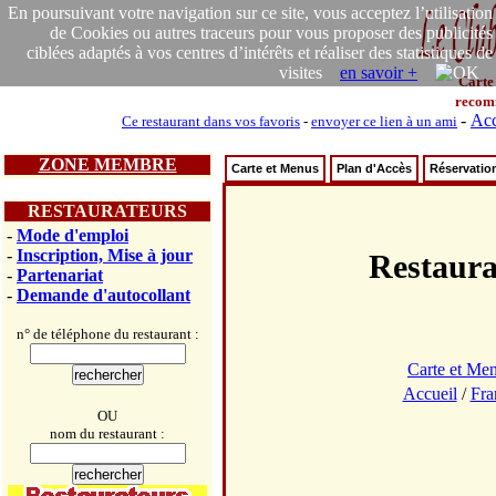
En poursuivant votre navigation sur ce site, vous acceptez l’utilisation
de Cookies ou autres traceurs pour vous proposer des publicités
ciblées adaptés à vos centres d’intérêts et réaliser des statistiques de
visites
en savoir +
Carte
recom
-
Acc
Ce restaurant dans vos favoris
-
envoyer ce lien à un ami
ZONE MEMBRE
Carte et Menus
Plan d'Accès
Réservatio
RESTAURATEURS
-
Mode d'emploi
-
Inscription, Mise à jour
Restaur
-
Partenariat
-
Demande d'autocollant
n° de téléphone du restaurant :
Carte et Me
Accueil
/
Fra
OU
nom du restaurant :