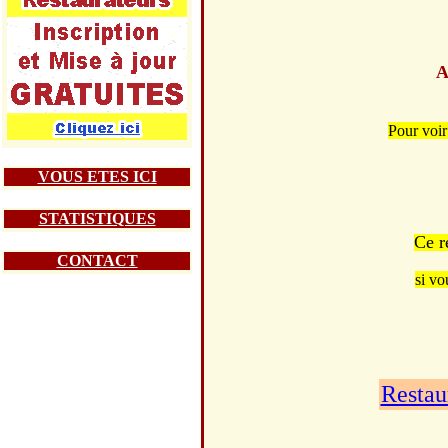
A
Pour voi
VOUS ETES ICI
STATISTIQUES
Ce r
CONTACT
si vo
Restau