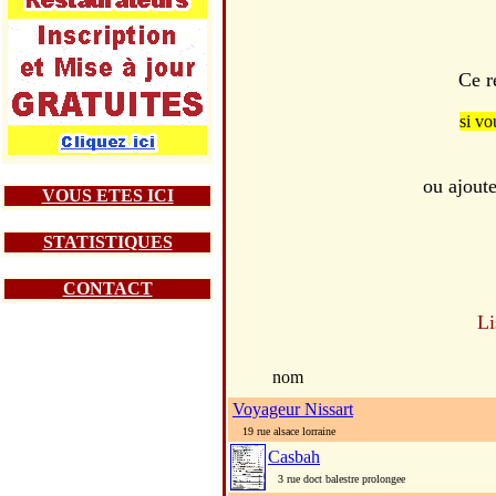
Ce r
si vo
ou ajout
VOUS ETES ICI
STATISTIQUES
CONTACT
Li
nom
Voyageur Nissart
19 rue alsace lorraine
Casbah
3 rue doct balestre prolongee