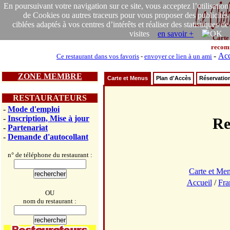
En poursuivant votre navigation sur ce site, vous acceptez l’utilisation
de Cookies ou autres traceurs pour vous proposer des publicités
ciblées adaptés à vos centres d’intérêts et réaliser des statistiques de
visites
en savoir +
Carte
recom
-
Acc
Ce restaurant dans vos favoris
-
envoyer ce lien à un ami
ZONE MEMBRE
Carte et Menus
Plan d'Accès
Réservatio
RESTAURATEURS
-
Mode d'emploi
-
Inscription, Mise à jour
Re
-
Partenariat
-
Demande d'autocollant
n° de téléphone du restaurant :
Carte et Me
Accueil
/
Fra
OU
nom du restaurant :