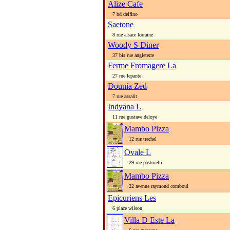
Alize Cafe
7 bd delfino
Saetone
8 rue alsace lorraine
Woody S Diner
37 bis rue angleterre
Ferme Fromagere La
27 rue lepante
Dounia Zed
7 rue assalit
Indyana L
11 rue gustave deloye
Mambo Pizza
12 rue trachel
Ovale L
29 rue pastorelli
Mambo Pizza
22 avenue raymond comboul
Epicuriens Les
6 place wilson
Villa D Este La