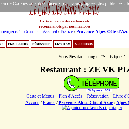
ion de Cookies ou autres traceurs pour vous proposer des publicités ciblée
Carte et menus des restaurants
recommandés par nos membres
-
Accueil
/
France
/
Provence-Alpes-Côte-d'Azu
-
envoyer ce lien à un ami
nus
Plan d'Accès
Réservation
Livre d'Or
Statistiques
Vous êtes dans l'onglet "Statistiques"
Restaurant : ZE VK P
Carte et Menus
Plan d'Accès
Réservation
Livre d'
Accueil
/
France
/
/
Provence-Alpes-Côte-d'Azur
Alpes 