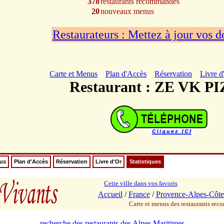
378
restaurants recommandés
20
nouveaux menus
Restaurateurs : Mettez à jour vos 
Carte et Menus
Plan d'Accès
Réservation
Livre d
Restaurant : ZE VK P
nus
Plan d'Accès
Réservation
Livre d'Or
Statistiques
Cette ville dans vos favoris
Accueil
/
France
/
Provence-Alpes-Côte
Carte et menus des restaurants re
recherche des restaurants des Alpes Maritimes