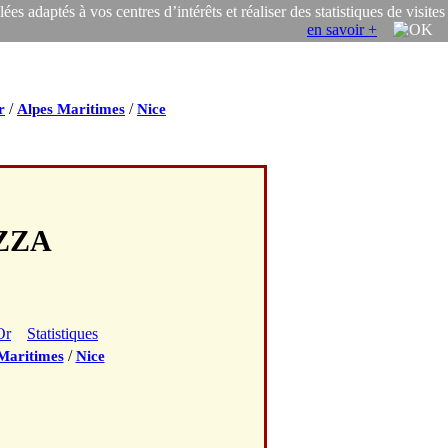
s adaptés à vos centres d’intérêts et réaliser des statistiques de visites
en savoir +
/
/
r
Alpes Maritimes
Nice
IZZA
Or
Statistiques
/
Maritimes
Nice