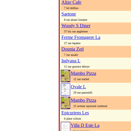
Alize Cafe
7 bd delfino
Saetone
8 rue alsace lorraine
Woody S Diner
37 bis rue angleterre
Ferme Fromagere La
27 rue lepante
Dounia Zed
7 rue assalit
Indyana L
11 rue gustave deloye
Mambo Pizza
12 rue trachel
Ovale L
29 rue pastorelli
Mambo Pizza
22 avenue raymond comboul
Epicuriens Les
6 place wilson
Villa D Este La