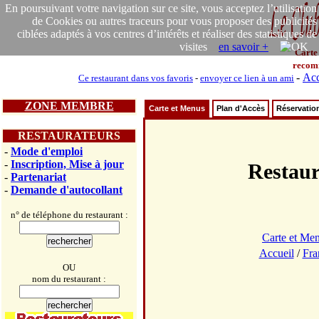
En poursuivant votre navigation sur ce site, vous acceptez l’utilisation
de Cookies ou autres traceurs pour vous proposer des publicités
ciblées adaptés à vos centres d’intérêts et réaliser des statistiques de
visites
en savoir +
Carte
recom
-
Acc
Ce restaurant dans vos favoris
-
envoyer ce lien à un ami
ZONE MEMBRE
Carte et Menus
Plan d'Accès
Réservatio
RESTAURATEURS
-
Mode d'emploi
-
Inscription, Mise à jour
Resta
-
Partenariat
-
Demande d'autocollant
n° de téléphone du restaurant :
Carte et Me
Accueil
/
Fra
OU
nom du restaurant :