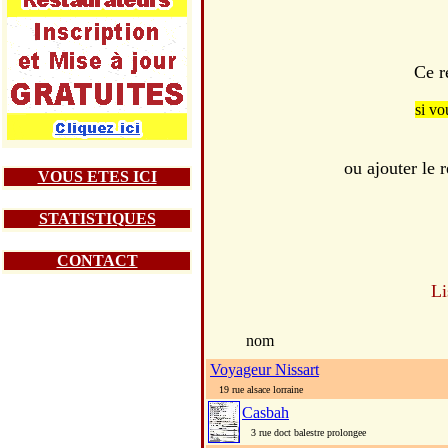
Ce r
si vo
ou ajouter le
VOUS ETES ICI
STATISTIQUES
CONTACT
Li
nom
Voyageur Nissart
19 rue alsace lorraine
Casbah
3 rue doct balestre prolongee