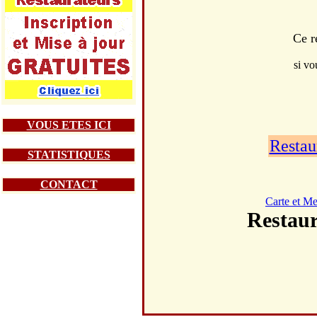
Ce r
si vo
VOUS ETES ICI
Restau
STATISTIQUES
CONTACT
Carte et M
Resta