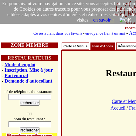
En poursuivant votre navigation sur ce site, vous acceptez l’utilisation
de Cookies ou autres traceurs pour vous proposer des publicités
ciblées adaptés à vos centres d’intérêts et réaliser des statistiques de
visites
en savoir +
Carte
recom
-
Acc
Ce restaurant dans vos favoris
-
envoyer ce lien à un ami
ZONE MEMBRE
Carte et Menus
Plan d'Accès
Réservatio
RESTAURATEURS
-
Mode d'emploi
-
Inscription, Mise à jour
Resta
-
Partenariat
-
Demande d'autocollant
n° de téléphone du restaurant :
Carte et Me
Accueil
/
Fra
OU
nom du restaurant :