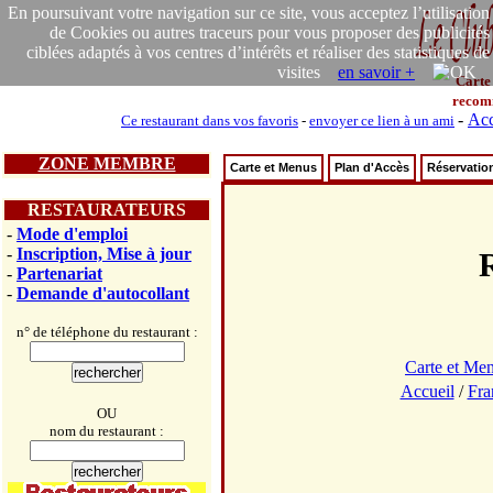
En poursuivant votre navigation sur ce site, vous acceptez l’utilisation
de Cookies ou autres traceurs pour vous proposer des publicités
ciblées adaptés à vos centres d’intérêts et réaliser des statistiques de
visites
en savoir +
Carte
recom
-
Acc
Ce restaurant dans vos favoris
-
envoyer ce lien à un ami
ZONE MEMBRE
Carte et Menus
Plan d'Accès
Réservatio
RESTAURATEURS
-
Mode d'emploi
-
Inscription, Mise à jour
-
Partenariat
-
Demande d'autocollant
n° de téléphone du restaurant :
Carte et Me
Accueil
/
Fra
OU
nom du restaurant :