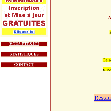
A
VOUS ETES ICI
STATISTIQUES
Ce r
CONTACT
si vo
Restau