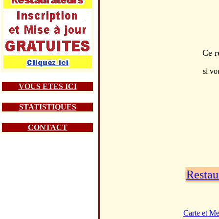
Ce r
si vo
VOUS ETES ICI
STATISTIQUES
CONTACT
Restau
Carte et M