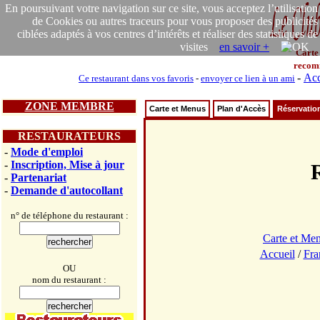
En poursuivant votre navigation sur ce site, vous acceptez l’utilisation
de Cookies ou autres traceurs pour vous proposer des publicités
ciblées adaptés à vos centres d’intérêts et réaliser des statistiques de
visites
en savoir +
Carte
recom
-
Acc
Ce restaurant dans vos favoris
-
envoyer ce lien à un ami
ZONE MEMBRE
Carte et Menus
Plan d'Accès
Réservatio
RESTAURATEURS
-
Mode d'emploi
-
Inscription, Mise à jour
-
Partenariat
-
Demande d'autocollant
n° de téléphone du restaurant :
Carte et Me
Accueil
/
Fra
OU
nom du restaurant :