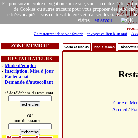
En poursuivant votre navigation sur ce site, vous acceptez l’utilisation
de Cookies ou autres traceurs pour vous proposer des publicités
ciblées adaptés à vos centres d’intérêts et réaliser des statistiques de
visites
en savoir +
Carte
recom
-
Acc
Ce restaurant dans vos favoris
-
envoyer ce lien à un ami
ZONE MEMBRE
Carte et Menus
Plan d'Accès
Réservatio
RESTAURATEURS
-
Mode d'emploi
-
Inscription, Mise à jour
Rest
-
Partenariat
-
Demande d'autocollant
n° de téléphone du restaurant :
Carte et Me
Accueil
/
Fra
OU
nom du restaurant :