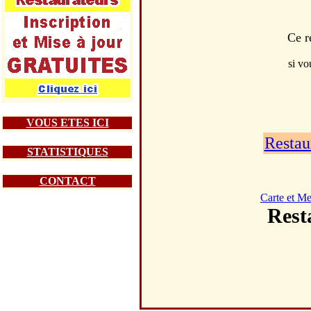
Ce r
si vo
VOUS ETES ICI
Restau
STATISTIQUES
CONTACT
Carte et M
Rest