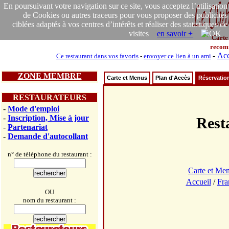
En poursuivant votre navigation sur ce site, vous acceptez l’utilisation
de Cookies ou autres traceurs pour vous proposer des publicités
ciblées adaptés à vos centres d’intérêts et réaliser des statistiques de
visites
en savoir +
Carte
recom
-
Acc
Ce restaurant dans vos favoris
-
envoyer ce lien à un ami
ZONE MEMBRE
Carte et Menus
Plan d'Accès
Réservatio
RESTAURATEURS
-
Mode d'emploi
-
Inscription, Mise à jour
Rest
-
Partenariat
-
Demande d'autocollant
n° de téléphone du restaurant :
Carte et Me
Accueil
/
Fra
OU
nom du restaurant :