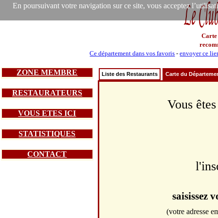
En poursuivant votre navigation sur ce site, vous acceptez l’utilisa
Carte
recom
Ce département dans vos favoris
-
envoyer ce lie
ZONE MEMBRE
Liste des Restaurants
Carte du Départeme
RESTAURATEURS
Vous êtes
VOUS ETES ICI
STATISTIQUES
CONTACT
l'in
saisissez 
(votre adresse em