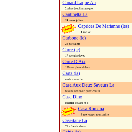
Canard Laque Au
2 place joachim gasquet
Cantinetta La
24 cours julien
Caprices De Marianne (les)
1 rue lali
Carbone (le)
22 rue sainte
Carre (le)
17 rue glandeves
Carre D Aix
190 rue pierre duhem
Carta (la)
route marseille
Casa Aux Deux Saveurs La
8 route nationale quart coulin
Casa Dino
quartier douard rn 8
Casa Romana
6 rue joseph roumanille
Casertane La
71 r francis davso