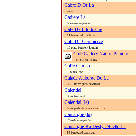
Cabro D Or La
carita
Cadiere La
5 avenue guynemer
Cafe De L Industrie
21 boulevard mirabeau
Cafe Du Commerce
10 place bourrely jourdan
Cafe Gallery Nature Peinture
64 bis rue celony
Caffe Caruso
158 quai port
Calade Auberge De La
3875 rte avignon puyricard
Calendal
3 rue bremond
Calendal (le)
5 rue porte de laure centre ville
Camargue (la)
allee de montgolfier
Camargue Bo Deslys Noelle La
58 boulevard camargue