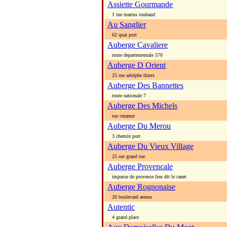
Assiette Gourmande
1 rue marius roubaud
Au Sanglier
62 quai port
Auberge Cavaliere
route departementale 570
Auberge D Orient
25 rue adolphe thiers
Auberge Des Bannettes
route nationale 7
Auberge Des Michels
rue cezanne
Auberge Du Merou
3 chemin port
Auberge Du Vieux Village
25 rue grand rue
Auberge Provencale
impasse de provence lieu dit le canet
Auberge Rognonaise
20 boulevard arenes
Autentic
4 grand place