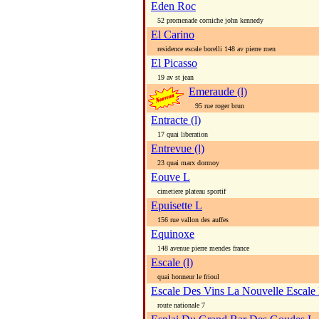
Eden Roc
52 promenade corniche john kennedy
El Carino
residence escale borelli 148 av pierre men
El Picasso
19 av st jean
Emeraude (l)
95 rue roger brun
Entracte (l)
17 quai liberation
Entrevue (l)
23 quai marx dormoy
Eouve L
cimetiere plateau sportif
Epuisette L
156 rue vallon des auffes
Equinoxe
148 avenue pierre mendes france
Escale (l)
quai honneur le frioul
Escale Des Vins La Nouvelle Escale
route nationale 7