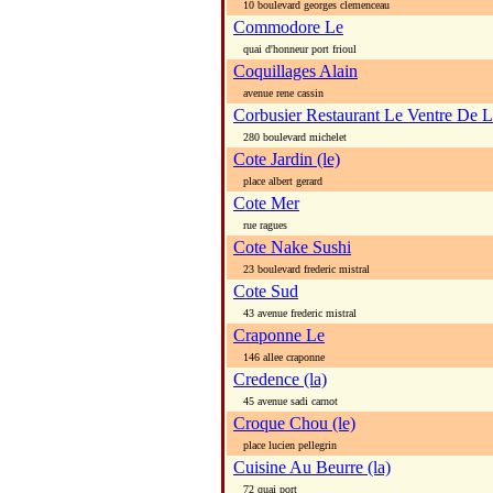
10 boulevard georges clemenceau
Commodore Le
quai d'honneur port frioul
Coquillages Alain
avenue rene cassin
Corbusier Restaurant Le Ventre De 
280 boulevard michelet
Cote Jardin (le)
place albert gerard
Cote Mer
rue ragues
Cote Nake Sushi
23 boulevard frederic mistral
Cote Sud
43 avenue frederic mistral
Craponne Le
146 allee craponne
Credence (la)
45 avenue sadi carnot
Croque Chou (le)
place lucien pellegrin
Cuisine Au Beurre (la)
72 quai port