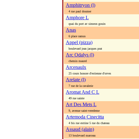
Amphitryon (l)
4 rue paul doumer
Amphore L
quai du port av simeon gouin
Anas
6 place ramus
Appel (pizza)
boulevard jean jacques prat
Arc Odalys (l)
chemin maurel
Arcenaulx
25 cours honore d'estienne d'orves
Arelate (l)
7 rue de la cavalerie
Aromat And C L
49 rue sainte
Art Des Mets L
9, avenue saint-veredeme
Artemoda Cinecitta
4 bis rue estrine 5 rue du chateau
Assaud (alain)
13 boulevard marceau