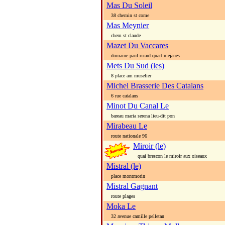
Mas Du Soleil
38 chemin st come
Mas Meynier
chem st claude
Mazet Du Vaccares
domaine paul ricard quart mejanes
Mets Du Sud (les)
8 place am muselier
Michel Brasserie Des Catalans
6 rue catalans
Minot Du Canal Le
bareau maria serena lieu-dit pon
Mirabeau Le
route nationale 96
Miroir (le)
quai brescon le miroir aux oiseaux
Mistral (le)
place montmorin
Mistral Gagnant
route plages
Moka Le
32 avenue camille pelletan