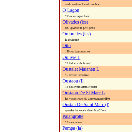
za du roubian lieu-dit roubian
O Lagon
195 allee lagon bleu
Olivades (les)
dn7 quartier le petit paris
Ombrelles (les)
la couronne
Otto
150 rue jean mermoz
Oulivie L
19 bld aristide briand
Oustalet Maianen L
16 avenue lamartine
Oustaou (l)
12 boulevard anatole france
Oustaou De St Marc L
les verans route de vauvenargues(d10)
Oustau De Saint Marc (l)
quartier les verans chem bonfillons
Palangrotte
13 rue crudere
Pampa (la)