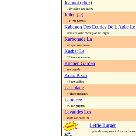
Jeannot (chez)
129 vallon des auffes
Julien (le)
114 rue paradis
Kabanon Des Ecuries De L Aube Le
domaine aube chem plan de lorgue
Karbonade La
42 quai rive neuve
Kasbar Le
20 traverse montre
Kitchen Garden
rue begude
Koko Pizza
44 rue berlioz
Lasculade
4 place precheurs
Lauracee
96 rue grignan
Lavandes Les
route nationale 99
Leffie Burger
plan de campagne 417 av du barreau