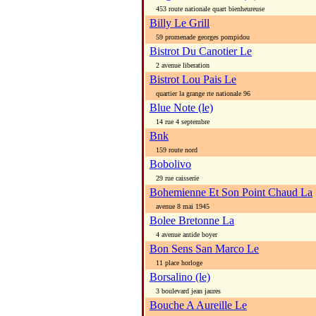
453 route nationale quart bienheureuse
Billy Le Grill
59 promenade georges pompidou
Bistrot Du Canotier Le
2 avenue liberation
Bistrot Lou Pais Le
quartier la grange rte nationale 96
Blue Note (le)
14 rue 4 septembre
Bnk
159 route nord
Bobolivo
29 rue caisserie
Bohemienne Et Son Point Chaud La
avenue 8 mai 1945
Bolee Bretonne La
4 avenue antide boyer
Bon Sens San Marco Le
11 place horloge
Borsalino (le)
3 boulevard jean jaures
Bouche A Aureille Le