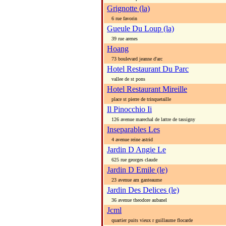
Grignotte (la)
6 rue favorin
Gueule Du Loup (la)
39 rue arenes
Hoang
73 boulevard jeanne d'arc
Hotel Restaurant Du Parc
vallee de st pons
Hotel Restaurant Mireille
place st pierre de trinquetaille
Il Pinocchio Ii
126 avenue marechal de lattre de tassigny
Inseparables Les
4 avenue reine astrid
Jardin D Angie Le
625 rue georges claude
Jardin D Emile (le)
23 avenue am ganteaume
Jardin Des Delices (le)
36 avenue theodore aubanel
Jcml
quartier puits vieux r guillaume flocarde