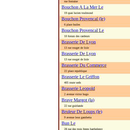
rue fontaine
Bouchon A La Mer Le
19 quai lucien toulmond
Bouchon Provencal (le)
6 place huiles
Bouchon Provencal Le
10 forum des cardeurs
Brasserie De Lyon
13 rue rouget de lisle
Brasserie De Lyon
13 rue rouget de lisle
Brasserie Du Commerce
22 place republique
Brasserie Le Griffon
405 route seds
Brasserie Leopold
2 avenue victor hugo
Brave Margot (la)
22 rue guirlande
Bruleur De Loups (le)
9 avenue leon gambetta
Bun Le
28 rue des trois freres barthelemy