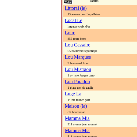
cabries
Littoral (le)
13 avenue camille pelletan
Local Le
impasse croix d'or
Lotre
855 route berre
Lou Cassaire
65 boulevard republique
Lou Marques
9 boulevard lices
Lou Mistraou
1 av rene fouque carro
Lou Paradou
1 place gen de gaulle
Luge La
14 rue felibre gaut
Maison (la)
cht bournissac
Mamma Mia
511 avenue jean monnet
Mamma Mia
511 avenue jean monnet