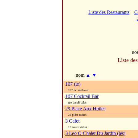
Liste des Restaurants
C
no
Liste des
nom
▲
▼
107 (le)
107 la canebiere
107 Cocktail Bar
rue baseli calas
29 Place Aux Huiles
29 place huiles
3 Cafet
13 cours forbin
3 Leo O Chalet Du Jardin (les)