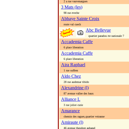
2 a rue vauvenargues
3 Mats (les)
98 rue eveche
Abbaye Sainte Croix
route val cuech
Abc Bellevue
quartier paradou rte nationale 7
Accademia Caffe
6 place liberation
Accademia Caffe
6 place liberation
Aira Raphael
1 rue suffren
Aldo Chez
28 rue audemar tibido
Alexandrine (l)
87 avenue vallee des baux
Alliance L
3 rue joliot curie
Amarance
chemin des ragues,quartier veiranne
Amiraute (l)
46 avenue theodore aubanel