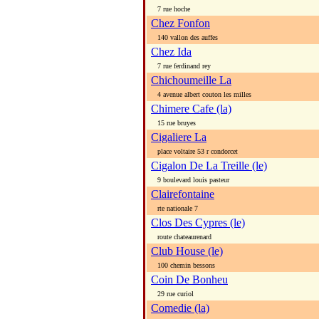
7 rue hoche
Chez Fonfon
140 vallon des auffes
Chez Ida
7 rue ferdinand rey
Chichoumeille La
4 avenue albert couton les milles
Chimere Cafe (la)
15 rue bruyes
Cigaliere La
place voltaire 53 r condorcet
Cigalon De La Treille (le)
9 boulevard louis pasteur
Clairefontaine
rte nationale 7
Clos Des Cypres (le)
route chateaurenard
Club House (le)
100 chemin bessons
Coin De Bonheu
29 rue curiol
Comedie (la)