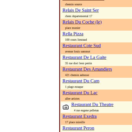
chemin source
Relais De Saint Ser
chem departemental 17
Relais Du Coche (le)
place monier
Rella Pizza
100 cours lieutaud
Restaurant Cote Sud
avenue louis sammut
Restaurant De La Gaite
35 rue doct leon perrin
Restaurant Des Amandiers
421 chemin aubusse
Restaurant Du Cam
1 plage estaque
Restaurant Du Lac
allee artistes
Restaurant Du Theatre
4 rue eugene pelletan
Restaurant Exedra
17 place mireille
Restaurant Peron