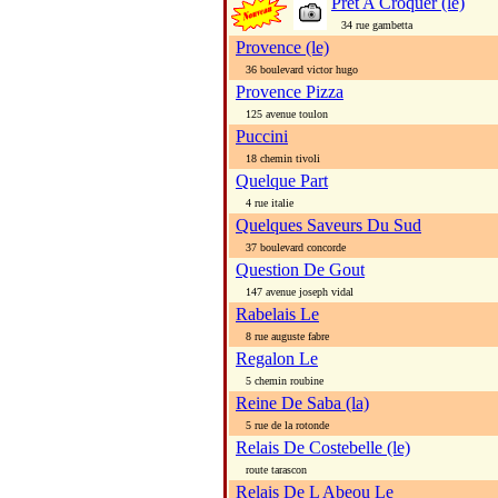
Pret A Croquer (le)
34 rue gambetta
Provence (le)
36 boulevard victor hugo
Provence Pizza
125 avenue toulon
Puccini
18 chemin tivoli
Quelque Part
4 rue italie
Quelques Saveurs Du Sud
37 boulevard concorde
Question De Gout
147 avenue joseph vidal
Rabelais Le
8 rue auguste fabre
Regalon Le
5 chemin roubine
Reine De Saba (la)
5 rue de la rotonde
Relais De Costebelle (le)
route tarascon
Relais De L Abeou Le