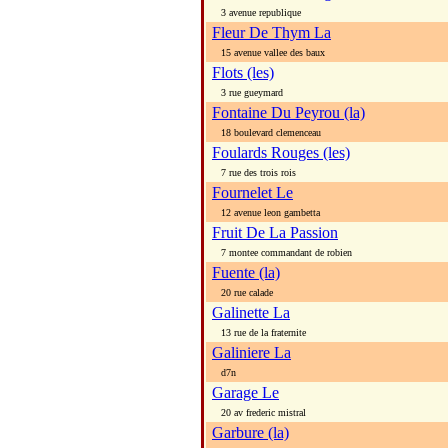
3 avenue republique
Fleur De Thym La
15 avenue vallee des baux
Flots (les)
3 rue gueymard
Fontaine Du Peyrou (la)
18 boulevard clemenceau
Foulards Rouges (les)
7 rue des trois rois
Fournelet Le
12 avenue leon gambetta
Fruit De La Passion
7 montee commandant de robien
Fuente (la)
20 rue calade
Galinette La
13 rue de la fraternite
Galiniere La
d7n
Garage Le
20 av frederic mistral
Garbure (la)