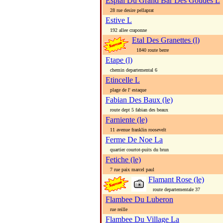
Esplai Du Grand Bar Des Goudes L
28 rue desire pellaprat
Estive L
192 allee craponne
Etal Des Granettes (l)
1840 route berre
Etape (l)
chemin departemental 6
Etincelle L
plage de l' estaque
Fabian Des Baux (le)
route dept 5 fabian des beaux
Farniente (le)
11 avenue franklin roosevelt
Ferme De Noe La
quartier courtot-puits du brun
Fetiche (le)
7 rue paix marcel paul
Flamant Rose (le)
route departementale 37
Flambee Du Luberon
rue reille
Flambee Du Village La