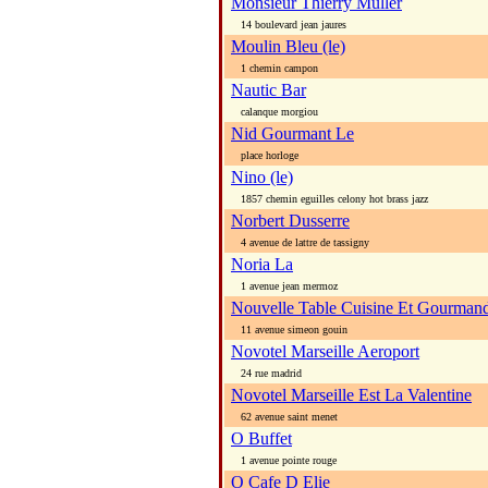
Monsieur Thierry Muller
14 boulevard jean jaures
Moulin Bleu (le)
1 chemin campon
Nautic Bar
calanque morgiou
Nid Gourmant Le
place horloge
Nino (le)
1857 chemin eguilles celony hot brass jazz
Norbert Dusserre
4 avenue de lattre de tassigny
Noria La
1 avenue jean mermoz
Nouvelle Table Cuisine Et Gourman
11 avenue simeon gouin
Novotel Marseille Aeroport
24 rue madrid
Novotel Marseille Est La Valentine
62 avenue saint menet
O Buffet
1 avenue pointe rouge
O Cafe D Elie