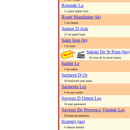
Rotonde La
2 a place jeanne d'arc
Route Mandarine (la)
1 rue bernex
Saigon D Asie
12 rue grand logis
Saint Jean (le)
1 le cours
Salons De St Pons (les)
d2 route de la sainte baume
Saphir Le
2 rue serbes
Sarment D Or
58 boulevard jean jaures
Sarments Les
4 rue qui monte
Saveurs D Orient Les
10 quai ganteaume
Saveurs De Provence Virginie Les
8 boulevard gambetta
Scampy (au)
4 chemin batterie