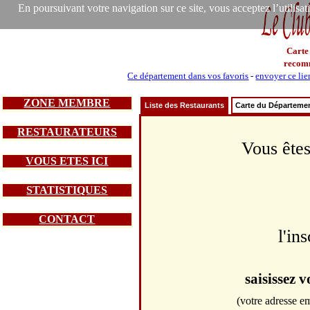
En poursuivant votre navigation sur ce site, vous acceptez l’utilisa
Carte
recom
Ce département dans vos favoris
-
envoyer ce lie
ZONE MEMBRE
Liste des Restaurants
Carte du Départeme
RESTAURATEURS
Vous êtes
VOUS ETES ICI
STATISTIQUES
CONTACT
l'in
saisissez 
(votre adresse em