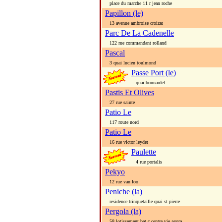
place du marche 11 r jean roche
Papillon (le)
13 avenue ambroise croizat
Parc De La Cadenelle
122 rue commandant rolland
Pascal
3 quai lucien toulmond
Passe Port (le)
quai bonnardel
Pastis Et Olives
27 rue sainte
Patio Le
117 route nord
Patio Le
16 rue victor leydet
Paulette
4 rue portalis
Pekyo
12 rue van loo
Peniche (la)
residence trinquetaille quai st pierre
Pergola (la)
58 lotissement bat c centre vie agora