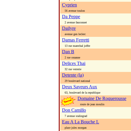
Cyprien
56 avenue toulon
Da Peppe
2 avenue fauconnet
Dailyre
avenue gen leclerc
Damas Ferretti
13 rue marechal joffre
Dan B
2 rue cezanne
Delices Thai
32 rue verrerie
Detente (la)
29 boulevard national
Deux Saveurs Aux
63, boulevard de la republique
Domaine De Roquerousse
route de jean moulin
Don Camillo
7 avenue stalingrad
Eau A La Bouche L
place jules morgan