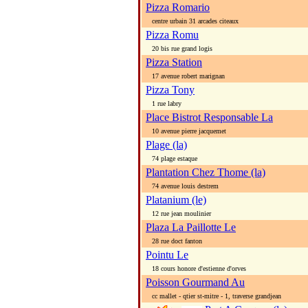
Pizza Romario
centre urbain 31 arcades citeaux
Pizza Romu
20 bis rue grand logis
Pizza Station
17 avenue robert marignan
Pizza Tony
1 rue labry
Place Bistrot Responsable La
10 avenue pierre jacquemet
Plage (la)
74 plage estaque
Plantation Chez Thome (la)
74 avenue louis destrem
Platanium (le)
12 rue jean moulinier
Plaza La Paillotte Le
28 rue doct fanton
Pointu Le
18 cours honore d'estienne d'orves
Poisson Gourmand Au
cc mallet - qtier st-mitre - 1, traverse grandjean