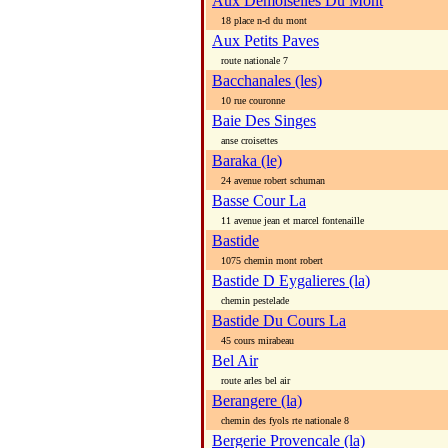
Aux Demoiselles Du Mont
18 place n-d du mont
Aux Petits Paves
route nationale 7
Bacchanales (les)
10 rue couronne
Baie Des Singes
anse croisettes
Baraka (le)
24 avenue robert schuman
Basse Cour La
11 avenue jean et marcel fontenaille
Bastide
1075 chemin mont robert
Bastide D Eygalieres (la)
chemin pestelade
Bastide Du Cours La
45 cours mirabeau
Bel Air
route arles bel air
Berangere (la)
chemin des fyols rte nationale 8
Bergerie Provencale (la)