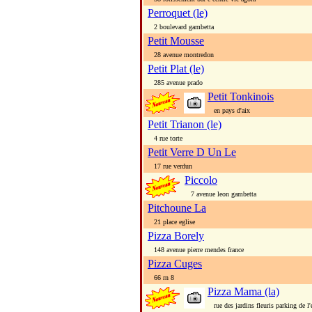
Perroquet (le)
2 boulevard gambetta
Petit Mousse
28 avenue montredon
Petit Plat (le)
285 avenue prado
Petit Tonkinois
en pays d'aix
Petit Trianon (le)
4 rue torte
Petit Verre D Un Le
17 rue verdun
Piccolo
7 avenue leon gambetta
Pitchoune La
21 place eglise
Pizza Borely
148 avenue pierre mendes france
Pizza Cuges
66 rn 8
Pizza Mama (la)
rue des jardins fleuris parking de l'