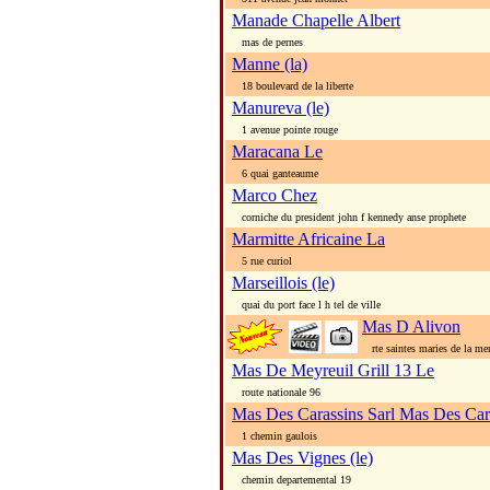
Manade Chapelle Albert
mas de pernes
Manne (la)
18 boulevard de la liberte
Manureva (le)
1 avenue pointe rouge
Maracana Le
6 quai ganteaume
Marco Chez
corniche du president john f kennedy anse prophete
Marmitte Africaine La
5 rue curiol
Marseillois (le)
quai du port face l h tel de ville
Mas D Alivon
rte saintes maries de la me
Mas De Meyreuil Grill 13 Le
route nationale 96
Mas Des Carassins Sarl Mas Des Car
1 chemin gaulois
Mas Des Vignes (le)
chemin departemental 19