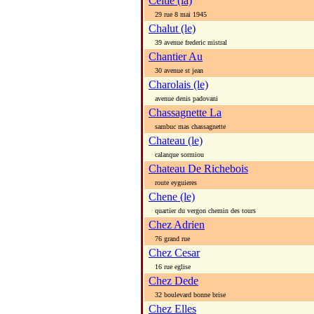
Celtie (la)
29 rue 8 mai 1945
Chalut (le)
39 avenue frederic mistral
Chantier Au
30 avenue st jean
Charolais (le)
avenue denis padovani
Chassagnette La
sambuc mas chassagnette
Chateau (le)
calanque sormiou
Chateau De Richebois
route eyguieres
Chene (le)
quartier du vergon chemin des tours
Chez Adrien
76 grand rue
Chez Cesar
16 rue eglise
Chez Dede
32 boulevard bonne brise
Chez Elles