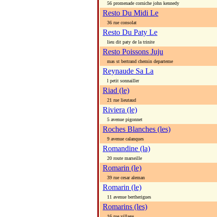
56 promenade corniche john kennedy
Resto Du Midi Le
36 rue consolat
Resto Du Paty Le
lieu dit paty de la trinite
Resto Poissons Juju
mas st bertrand chemin departeme
Reynaude Sa La
l petit sonnailler
Riad (le)
21 rue lieutaud
Riviera (le)
5 avenue pigonnet
Roches Blanches (les)
9 avenue calanques
Romandine (la)
20 route marseille
Romarin (le)
39 rue cesar aleman
Romarin (le)
11 avenue bertherigues
Romarins (les)
16 rue village