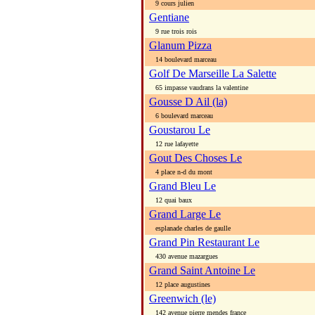
9 cours julien
Gentiane
9 rue trois rois
Glanum Pizza
14 boulevard marceau
Golf De Marseille La Salette
65 impasse vaudrans la valentine
Gousse D Ail (la)
6 boulevard marceau
Goustarou Le
12 rue lafayette
Gout Des Choses Le
4 place n-d du mont
Grand Bleu Le
12 quai baux
Grand Large Le
esplanade charles de gaulle
Grand Pin Restaurant Le
430 avenue mazargues
Grand Saint Antoine Le
12 place augustines
Greenwich (le)
142 avenue pierre mendes france