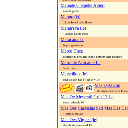
Manade Chapelle Albert
mas de pernes
Manne (la)
18 boulevard de la liberte
Manureva (le)
1 avenue pointe rouge
Maracana Le
6 quai ganteaume
Marco Chez
corniche du president john f kennedy anse prophete
Marmitte Africaine La
5 rue curiol
Marseillois (le)
quai du port face l h tel de ville
Mas D Alivon
rte saintes maries de la me
Mas De Meyreuil Grill 13 Le
route nationale 96
Mas Des Carassins Sarl Mas Des Car
1 chemin gaulois
Mas Des Vignes (le)
chemin departemental 19