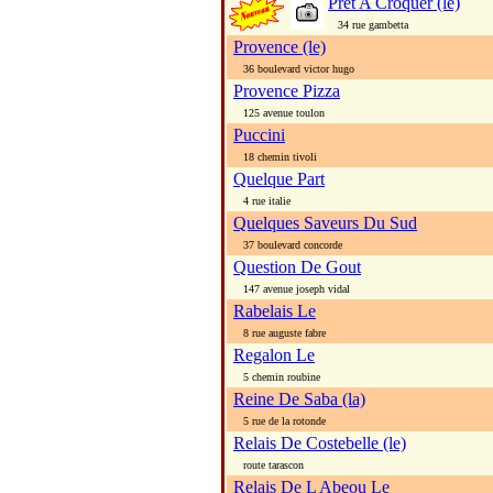
Pret A Croquer (le)
34 rue gambetta
Provence (le)
36 boulevard victor hugo
Provence Pizza
125 avenue toulon
Puccini
18 chemin tivoli
Quelque Part
4 rue italie
Quelques Saveurs Du Sud
37 boulevard concorde
Question De Gout
147 avenue joseph vidal
Rabelais Le
8 rue auguste fabre
Regalon Le
5 chemin roubine
Reine De Saba (la)
5 rue de la rotonde
Relais De Costebelle (le)
route tarascon
Relais De L Abeou Le