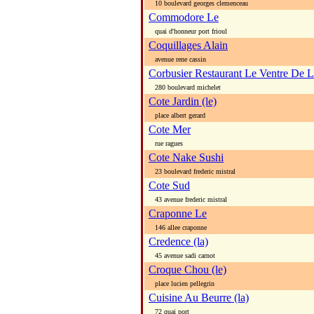
10 boulevard georges clemenceau
Commodore Le
quai d'honneur port frioul
Coquillages Alain
avenue rene cassin
Corbusier Restaurant Le Ventre De 
280 boulevard michelet
Cote Jardin (le)
place albert gerard
Cote Mer
rue ragues
Cote Nake Sushi
23 boulevard frederic mistral
Cote Sud
43 avenue frederic mistral
Craponne Le
146 allee craponne
Credence (la)
45 avenue sadi carnot
Croque Chou (le)
place lucien pellegrin
Cuisine Au Beurre (la)
72 quai port