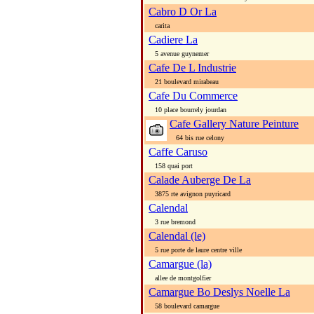
Cabro D Or La
carita
Cadiere La
5 avenue guynemer
Cafe De L Industrie
21 boulevard mirabeau
Cafe Du Commerce
10 place bourrely jourdan
Cafe Gallery Nature Peinture
64 bis rue celony
Caffe Caruso
158 quai port
Calade Auberge De La
3875 rte avignon puyricard
Calendal
3 rue bremond
Calendal (le)
5 rue porte de laure centre ville
Camargue (la)
allee de montgolfier
Camargue Bo Deslys Noelle La
58 boulevard camargue