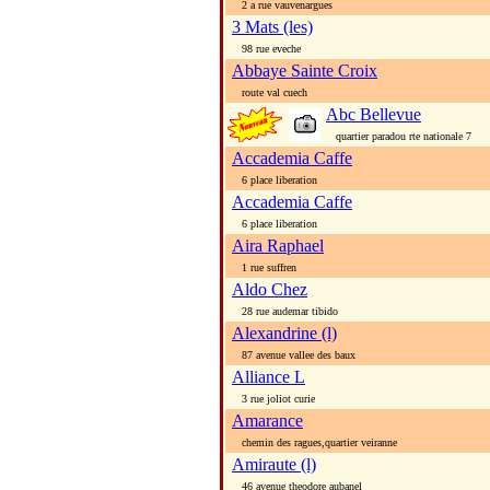
2 a rue vauvenargues
3 Mats (les)
98 rue eveche
Abbaye Sainte Croix
route val cuech
Abc Bellevue
quartier paradou rte nationale 7
Accademia Caffe
6 place liberation
Accademia Caffe
6 place liberation
Aira Raphael
1 rue suffren
Aldo Chez
28 rue audemar tibido
Alexandrine (l)
87 avenue vallee des baux
Alliance L
3 rue joliot curie
Amarance
chemin des ragues,quartier veiranne
Amiraute (l)
46 avenue theodore aubanel