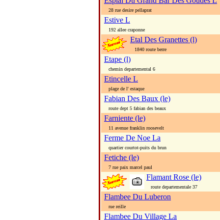
Esplai Du Grand Bar Des Goudes L
28 rue desire pellaprat
Estive L
192 allee craponne
Etal Des Granettes (l)
1840 route berre
Etape (l)
chemin departemental 6
Etincelle L
plage de l' estaque
Fabian Des Baux (le)
route dept 5 fabian des beaux
Farniente (le)
11 avenue franklin roosevelt
Ferme De Noe La
quartier courtot-puits du brun
Fetiche (le)
7 rue paix marcel paul
Flamant Rose (le)
route departementale 37
Flambee Du Luberon
rue reille
Flambee Du Village La