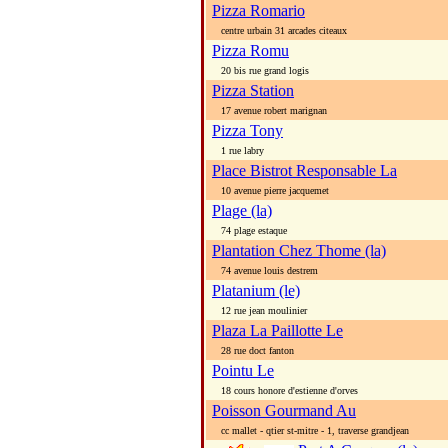
Pizza Romario
centre urbain 31 arcades citeaux
Pizza Romu
20 bis rue grand logis
Pizza Station
17 avenue robert marignan
Pizza Tony
1 rue labry
Place Bistrot Responsable La
10 avenue pierre jacquemet
Plage (la)
74 plage estaque
Plantation Chez Thome (la)
74 avenue louis destrem
Platanium (le)
12 rue jean moulinier
Plaza La Paillotte Le
28 rue doct fanton
Pointu Le
18 cours honore d'estienne d'orves
Poisson Gourmand Au
cc mallet - qtier st-mitre - 1, traverse grandjean