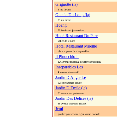
Grignotte (la)
6 rue favorin
Gueule Du Loup (la)
39 rue arenes
Hoang
73 boulevard jeanne d'arc
Hotel Restaurant Du Parc
vallee de st pons
Hotel Restaurant Mireille
place st pierre de trinquetaille
Il Pinocchio Ii
126 avenue marechal de lattre de tassigny
Inseparables Les
4 avenue reine astrid
Jardin D Angie Le
625 rue georges claude
Jardin D Emile (le)
23 avenue am ganteaume
Jardin Des Delices (le)
36 avenue theodore aubanel
Jcml
quartier puits vieux r guillaume flocarde