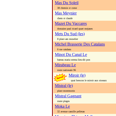
Mas Du Soleil
38 chemin st come
Mas Meynier
chem st claude
Mazet Du Vaccares
domaine paul ricard quart mejanes
Mets Du Sud (les)
8 place am muselier
Michel Brasserie Des Catalans
6 rue catalans
Minot Du Canal Le
bareau maria serena lieu-dit pon
Mirabeau Le
route nationale 96
Miroir (le)
quai brescon le miroir aux oiseaux
Mistral (le)
place montmorin
Mistral Gagnant
route plages
Moka Le
32 avenue camille pelletan