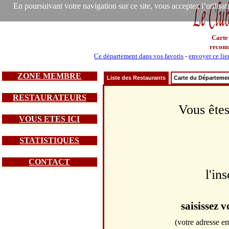
En poursuivant votre navigation sur ce site, vous acceptez l’utilisa
Carte
recom
Ce département dans vos favoris
-
envoyer ce lie
ZONE MEMBRE
Liste des Restaurants
Carte du Départeme
RESTAURATEURS
Vous êtes
VOUS ETES ICI
STATISTIQUES
CONTACT
l'in
saisissez 
(votre adresse em