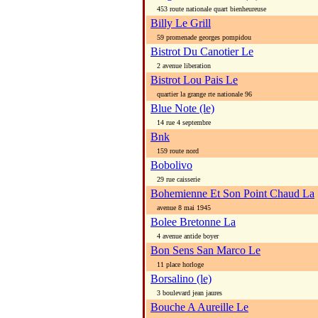
453 route nationale quart bienheureuse
Billy Le Grill
59 promenade georges pompidou
Bistrot Du Canotier Le
2 avenue liberation
Bistrot Lou Pais Le
quartier la grange rte nationale 96
Blue Note (le)
14 rue 4 septembre
Bnk
159 route nord
Bobolivo
29 rue caisserie
Bohemienne Et Son Point Chaud La
avenue 8 mai 1945
Bolee Bretonne La
4 avenue antide boyer
Bon Sens San Marco Le
11 place horloge
Borsalino (le)
3 boulevard jean jaures
Bouche A Aureille Le