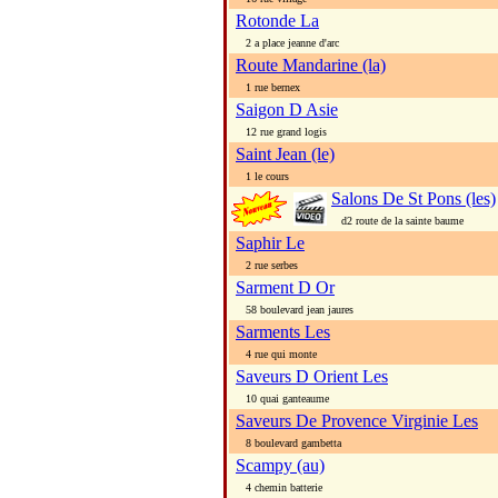
Rotonde La
2 a place jeanne d'arc
Route Mandarine (la)
1 rue bernex
Saigon D Asie
12 rue grand logis
Saint Jean (le)
1 le cours
Salons De St Pons (les)
d2 route de la sainte baume
Saphir Le
2 rue serbes
Sarment D Or
58 boulevard jean jaures
Sarments Les
4 rue qui monte
Saveurs D Orient Les
10 quai ganteaume
Saveurs De Provence Virginie Les
8 boulevard gambetta
Scampy (au)
4 chemin batterie