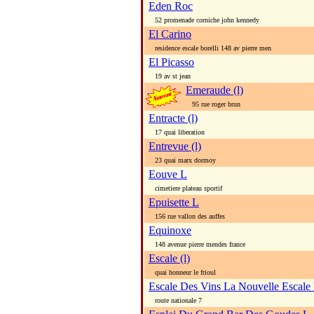
Eden Roc
52 promenade corniche john kennedy
El Carino
residence escale borelli 148 av pierre men
El Picasso
19 av st jean
Emeraude (l)
95 rue roger brun
Entracte (l)
17 quai liberation
Entrevue (l)
23 quai marx dormoy
Eouve L
cimetiere plateau sportif
Epuisette L
156 rue vallon des auffes
Equinoxe
148 avenue pierre mendes france
Escale (l)
quai honneur le frioul
Escale Des Vins La Nouvelle Escale
route nationale 7