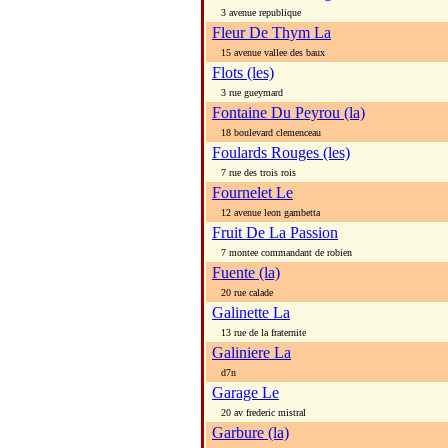
3 avenue republique
Fleur De Thym La
15 avenue vallee des baux
Flots (les)
3 rue gueymard
Fontaine Du Peyrou (la)
18 boulevard clemenceau
Foulards Rouges (les)
7 rue des trois rois
Fournelet Le
12 avenue leon gambetta
Fruit De La Passion
7 montee commandant de robien
Fuente (la)
20 rue calade
Galinette La
13 rue de la fraternite
Galiniere La
d7n
Garage Le
20 av frederic mistral
Garbure (la)