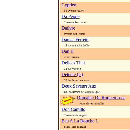
Cyprien
56 avenue toulon
Da Peppe
2 avenue fauconnet
Dailyre
avenue gen leclerc
Damas Ferretti
13 rue marechal joffre
Dan B
2 rue cezanne
Delices Thai
32 rue verrerie
Detente (la)
29 boulevard national
Deux Saveurs Aux
63, boulevard de la republique
Domaine De Roquerousse
route de jean moulin
Don Camillo
7 avenue stalingrad
Eau A La Bouche L
place jules morgan