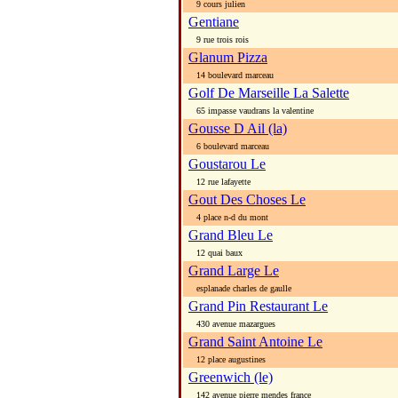
9 cours julien
Gentiane
9 rue trois rois
Glanum Pizza
14 boulevard marceau
Golf De Marseille La Salette
65 impasse vaudrans la valentine
Gousse D Ail (la)
6 boulevard marceau
Goustarou Le
12 rue lafayette
Gout Des Choses Le
4 place n-d du mont
Grand Bleu Le
12 quai baux
Grand Large Le
esplanade charles de gaulle
Grand Pin Restaurant Le
430 avenue mazargues
Grand Saint Antoine Le
12 place augustines
Greenwich (le)
142 avenue pierre mendes france