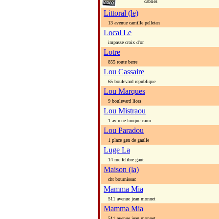
cabries
Littoral (le)
13 avenue camille pelletan
Local Le
impasse croix d'or
Lotre
855 route berre
Lou Cassaire
65 boulevard republique
Lou Marques
9 boulevard lices
Lou Mistraou
1 av rene fouque carro
Lou Paradou
1 place gen de gaulle
Luge La
14 rue felibre gaut
Maison (la)
cht bournissac
Mamma Mia
511 avenue jean monnet
Mamma Mia
511 avenue jean monnet