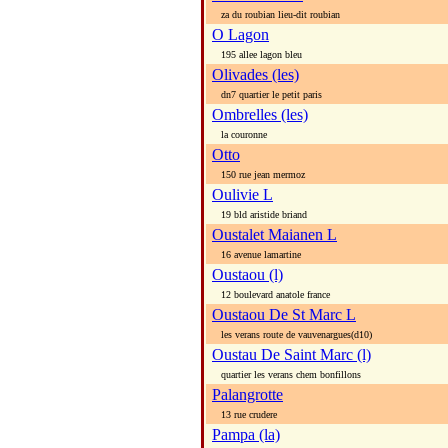
za du roubian lieu-dit roubian
O Lagon
195 allee lagon bleu
Olivades (les)
dn7 quartier le petit paris
Ombrelles (les)
la couronne
Otto
150 rue jean mermoz
Oulivie L
19 bld aristide briand
Oustalet Maianen L
16 avenue lamartine
Oustaou (l)
12 boulevard anatole france
Oustaou De St Marc L
les verans route de vauvenargues(d10)
Oustau De Saint Marc (l)
quartier les verans chem bonfillons
Palangrotte
13 rue crudere
Pampa (la)