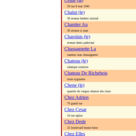
Celtie (la)
29 rue 8 mai 1945
Chalut (le)
39 avenue frederic mistral
Chantier Au
30 avenue st jean
Charolais (le)
avenue denis padovani
Chassagnette La
sambuc mas chassagnette
Chateau (le)
calanque sormiou
Chateau De Richebois
route eyguieres
Chene (le)
quartier du vergon chemin des tours
Chez Adrien
76 grand rue
Chez Cesar
16 rue eglise
Chez Dede
32 boulevard bonne brise
Chez Elles