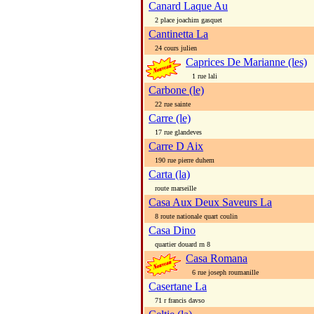
Canard Laque Au
2 place joachim gasquet
Cantinetta La
24 cours julien
Caprices De Marianne (les)
1 rue lali
Carbone (le)
22 rue sainte
Carre (le)
17 rue glandeves
Carre D Aix
190 rue pierre duhem
Carta (la)
route marseille
Casa Aux Deux Saveurs La
8 route nationale quart coulin
Casa Dino
quartier douard rn 8
Casa Romana
6 rue joseph roumanille
Casertane La
71 r francis davso