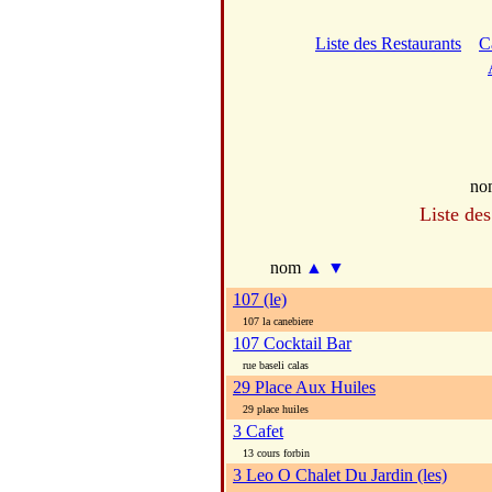
Liste des Restaurants
C
no
Liste des
nom
▲
▼
107 (le)
107 la canebiere
107 Cocktail Bar
rue baseli calas
29 Place Aux Huiles
29 place huiles
3 Cafet
13 cours forbin
3 Leo O Chalet Du Jardin (les)