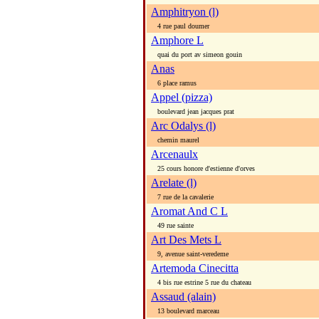
Amphitryon (l)
4 rue paul doumer
Amphore L
quai du port av simeon gouin
Anas
6 place ramus
Appel (pizza)
boulevard jean jacques prat
Arc Odalys (l)
chemin maurel
Arcenaulx
25 cours honore d'estienne d'orves
Arelate (l)
7 rue de la cavalerie
Aromat And C L
49 rue sainte
Art Des Mets L
9, avenue saint-veredeme
Artemoda Cinecitta
4 bis rue estrine 5 rue du chateau
Assaud (alain)
13 boulevard marceau