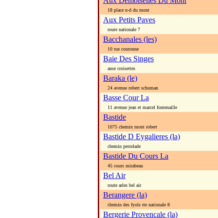
Aux Demoiselles Du Mont
18 place n-d du mont
Aux Petits Paves
route nationale 7
Bacchanales (les)
10 rue couronne
Baie Des Singes
anse croisettes
Baraka (le)
24 avenue robert schuman
Basse Cour La
11 avenue jean et marcel fontenaille
Bastide
1075 chemin mont robert
Bastide D Eygalieres (la)
chemin pestelade
Bastide Du Cours La
45 cours mirabeau
Bel Air
route arles bel air
Berangere (la)
chemin des fyols rte nationale 8
Bergerie Provencale (la)