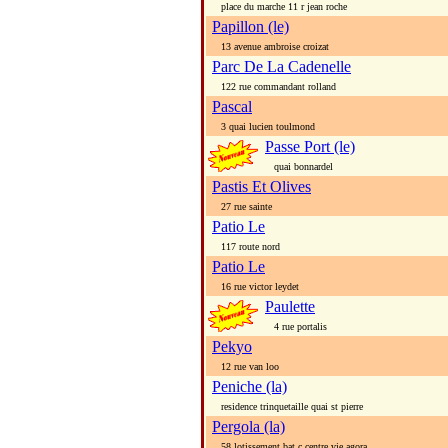
place du marche 11 r jean roche
Papillon (le)
13 avenue ambroise croizat
Parc De La Cadenelle
122 rue commandant rolland
Pascal
3 quai lucien toulmond
Passe Port (le)
quai bonnardel
Pastis Et Olives
27 rue sainte
Patio Le
117 route nord
Patio Le
16 rue victor leydet
Paulette
4 rue portalis
Pekyo
12 rue van loo
Peniche (la)
residence trinquetaille quai st pierre
Pergola (la)
58 lotissement bat c centre vie agora