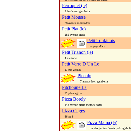
Perroquet (le)
2 boulevard gambetta
Petit Mousse
28 avenue montredon
Petit Plat (le)
285 avenue prado
Petit Tonkinois
en pays d'aix
Petit Trianon (le)
4 rue torte
Petit Verre D Un Le
17 rue verdun
Piccolo
7 avenue leon gambetta
Pitchoune La
21 place eglise
Pizza Borely
148 avenue pierre mendes france
Pizza Cuges
66 rn 8
Pizza Mama (la)
rue des jardins fleuris parking de l'