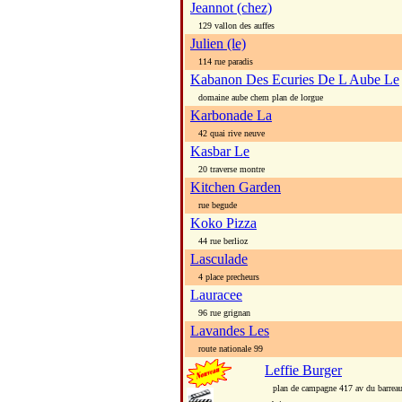
Jeannot (chez)
129 vallon des auffes
Julien (le)
114 rue paradis
Kabanon Des Ecuries De L Aube Le
domaine aube chem plan de lorgue
Karbonade La
42 quai rive neuve
Kasbar Le
20 traverse montre
Kitchen Garden
rue begude
Koko Pizza
44 rue berlioz
Lasculade
4 place precheurs
Lauracee
96 rue grignan
Lavandes Les
route nationale 99
Leffie Burger
plan de campagne 417 av du barreau