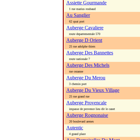
Assiette Gourmande
1 rue marius roubaud
Au Sanglier
62 quai port
Auberge Cavaliere
route departementale 570
Auberge D Orient
25 rue adolphe thiers
Auberge Des Bannettes
route nationale 7
Auberge Des Michels
rue cezanne
Auberge Du Merou
3 chemin port
Auberge Du Vieux Village
25 rue grand rue
Auberge Provencale
impasse de provence lieu dit le canet
Auberge Rognonaise
20 boulevard arenes
Autentic
4 grand place