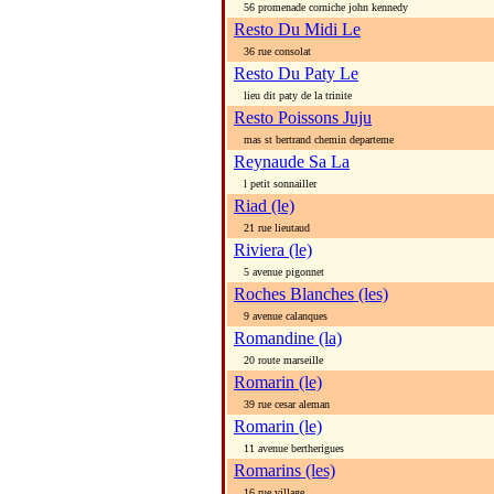
56 promenade corniche john kennedy
Resto Du Midi Le
36 rue consolat
Resto Du Paty Le
lieu dit paty de la trinite
Resto Poissons Juju
mas st bertrand chemin departeme
Reynaude Sa La
l petit sonnailler
Riad (le)
21 rue lieutaud
Riviera (le)
5 avenue pigonnet
Roches Blanches (les)
9 avenue calanques
Romandine (la)
20 route marseille
Romarin (le)
39 rue cesar aleman
Romarin (le)
11 avenue bertherigues
Romarins (les)
16 rue village