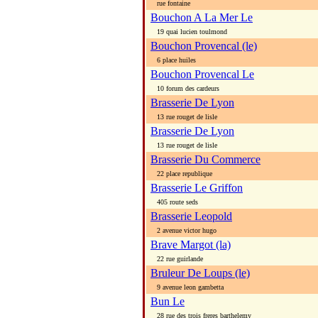
rue fontaine
Bouchon A La Mer Le
19 quai lucien toulmond
Bouchon Provencal (le)
6 place huiles
Bouchon Provencal Le
10 forum des cardeurs
Brasserie De Lyon
13 rue rouget de lisle
Brasserie De Lyon
13 rue rouget de lisle
Brasserie Du Commerce
22 place republique
Brasserie Le Griffon
405 route seds
Brasserie Leopold
2 avenue victor hugo
Brave Margot (la)
22 rue guirlande
Bruleur De Loups (le)
9 avenue leon gambetta
Bun Le
28 rue des trois freres barthelemy