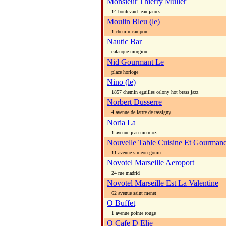
Monsieur Thierry Muller
14 boulevard jean jaures
Moulin Bleu (le)
1 chemin campon
Nautic Bar
calanque morgiou
Nid Gourmant Le
place horloge
Nino (le)
1857 chemin eguilles celony hot brass jazz
Norbert Dusserre
4 avenue de lattre de tassigny
Noria La
1 avenue jean mermoz
Nouvelle Table Cuisine Et Gourman
11 avenue simeon gouin
Novotel Marseille Aeroport
24 rue madrid
Novotel Marseille Est La Valentine
62 avenue saint menet
O Buffet
1 avenue pointe rouge
O Cafe D Elie