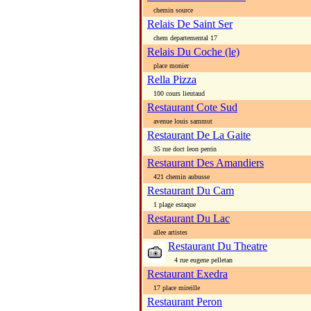
chemin source
Relais De Saint Ser
chem departemental 17
Relais Du Coche (le)
place monier
Rella Pizza
100 cours lieutaud
Restaurant Cote Sud
avenue louis sammut
Restaurant De La Gaite
35 rue doct leon perrin
Restaurant Des Amandiers
421 chemin aubusse
Restaurant Du Cam
1 plage estaque
Restaurant Du Lac
allee artistes
Restaurant Du Theatre
4 rue eugene pelletan
Restaurant Exedra
17 place mireille
Restaurant Peron