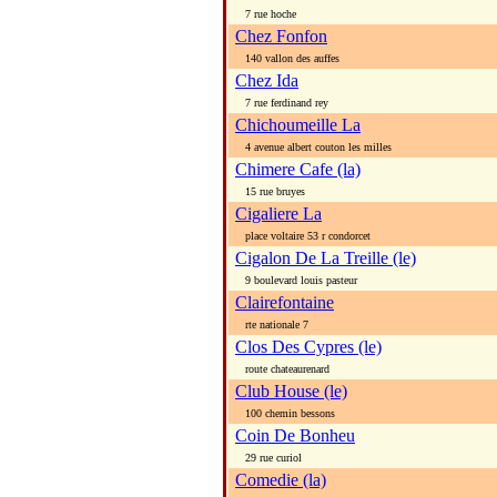
7 rue hoche
Chez Fonfon
140 vallon des auffes
Chez Ida
7 rue ferdinand rey
Chichoumeille La
4 avenue albert couton les milles
Chimere Cafe (la)
15 rue bruyes
Cigaliere La
place voltaire 53 r condorcet
Cigalon De La Treille (le)
9 boulevard louis pasteur
Clairefontaine
rte nationale 7
Clos Des Cypres (le)
route chateaurenard
Club House (le)
100 chemin bessons
Coin De Bonheu
29 rue curiol
Comedie (la)