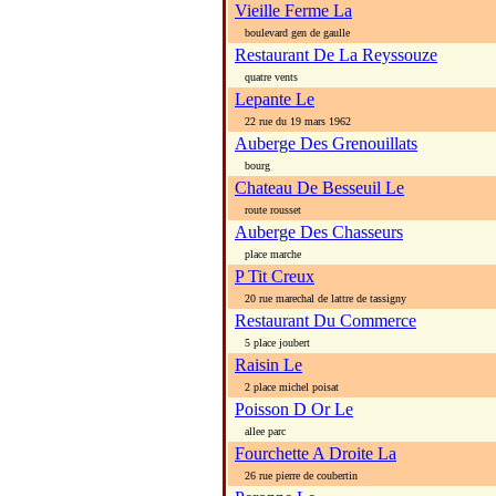
Vieille Ferme La
boulevard gen de gaulle
Restaurant De La Reyssouze
quatre vents
Lepante Le
22 rue du 19 mars 1962
Auberge Des Grenouillats
bourg
Chateau De Besseuil Le
route rousset
Auberge Des Chasseurs
place marche
P Tit Creux
20 rue marechal de lattre de tassigny
Restaurant Du Commerce
5 place joubert
Raisin Le
2 place michel poisat
Poisson D Or Le
allee parc
Fourchette A Droite La
26 rue pierre de coubertin