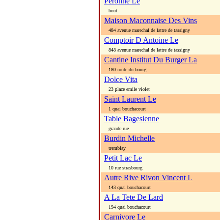
Peronne Le
bout
Maison Maconnaise Des Vins
484 avenue marechal de lattre de tassigny
Comptoir D Antoine Le
848 avenue marechal de lattre de tassigny
Cantine Institut Du Burger La
180 route du bourg
Dolce Vita
23 place emile violet
Saint Laurent Le
1 quai bouchacourt
Table Bagesienne
grande rue
Burdin Michelle
tremblay
Petit Lac Le
10 rue strasbourg
Autre Rive Rivon Vincent L
143 quai bouchacourt
A La Tete De Lard
194 quai bouchacourt
Carnivore Le