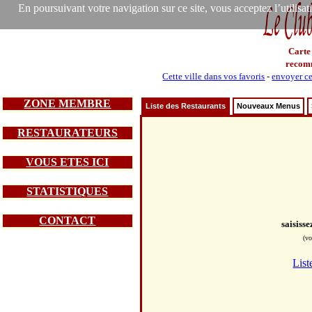
En poursuivant votre navigation sur ce site, vous acceptez l’utilisa
Carte
recom
Cette ville dans vos favoris
-
envoyer ce
ZONE MEMBRE
Liste des Restaurants
Nouveaux Menus
RESTAURATEURS
VOUS ETES ICI
STATISTIQUES
CONTACT
saisiss
(vo
List