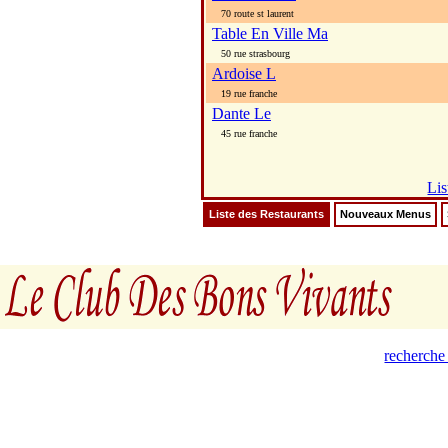
70 route st laurent
Table En Ville Ma
50 rue strasbourg
Ardoise L
19 rue franche
Dante Le
45 rue franche
Lis
Liste des Restaurants
Nouveaux Menus
recherche 