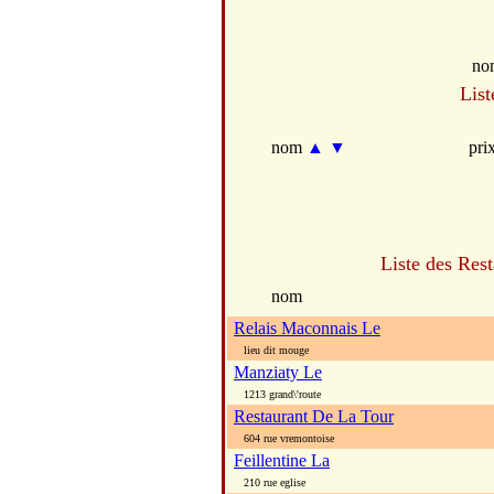
no
List
nom
▲
▼
pri
Liste des Rest
nom
Relais Maconnais Le
lieu dit mouge
Manziaty Le
1213 grand\'route
Restaurant De La Tour
604 rue vremontoise
Feillentine La
210 rue eglise